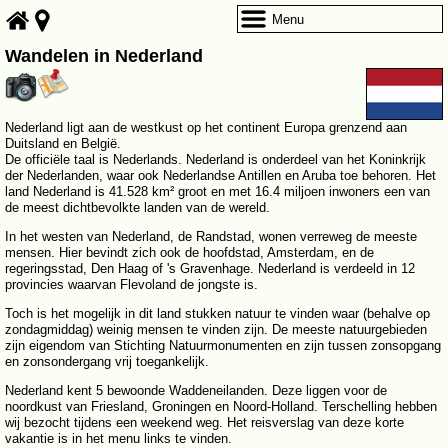
Menu
Wandelen in Nederland
Nederland ligt aan de westkust op het continent Europa grenzend aan
Duitsland en België.
De officiële taal is Nederlands. Nederland is onderdeel van het Koninkrijk
der Nederlanden, waar ook Nederlandse Antillen en Aruba toe behoren. Het
land Nederland is 41.528 km² groot en met 16.4 miljoen inwoners een van
de meest dichtbevolkte landen van de wereld.
In het westen van Nederland, de Randstad, wonen verreweg de meeste
mensen. Hier bevindt zich ook de hoofdstad, Amsterdam, en de
regeringsstad, Den Haag of 's Gravenhage. Nederland is verdeeld in 12
provincies waarvan Flevoland de jongste is.
Toch is het mogelijk in dit land stukken natuur te vinden waar (behalve op
zondagmiddag) weinig mensen te vinden zijn. De meeste natuurgebieden
zijn eigendom van Stichting Natuurmonumenten en zijn tussen zonsopgang
en zonsondergang vrij toegankelijk.
Nederland kent 5 bewoonde Waddeneilanden. Deze liggen voor de
noordkust van Friesland, Groningen en Noord-Holland. Terschelling hebben
wij bezocht tijdens een weekend weg. Het reisverslag van deze korte
vakantie is in het menu links te vinden.