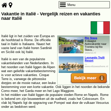
Menu
Vakantie in Italië - Vergelijk reizen en vakanties
naar Italië
Italië ligt in het zuiden van Europa en
Rio Stava
de hoofdstad is Rome. De officiële
4-daagse
taal in Italië is Italiaans. Naast het
Autovakantie naar
Trentino bij Rio
vaste land van Italië horen Sardinië
Stava...
en Sicilië ook bij Italië.
www.tui.nl
Leonardo Trulli
Italië is een van de populairste
Resort
vakantielanden van Nederlanders. In
...
www.elizawashere.nl
het noorden van Italië liggen de Alpen
wat een geliefde vakantiebestemming
is voor actieve vakanties. Cinque
Terre is, vanwege de pittoreske
dorpjes en de mooie natuur, een leuke
bestemming voor een korte vakantie. Ook liggen in het noorden de bekende
Como meer, het Garda meer en het Lago Maggiore.
In het midden van Italië liggen de populaire steden Rome en Napels. Rome
is bekend om zijn bouwwerken uit de oudheid, zoals het Colosseum. En
vlak bij Napels ligt de opgraving van Pompeï wat door de vulkaan Vesuvius
onder as bedolven werd.