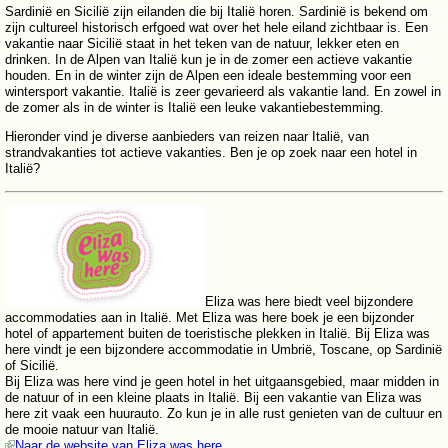
Sardinië en Sicilië zijn eilanden die bij Italië horen. Sardinië is bekend om
zijn cultureel historisch erfgoed wat over het hele eiland zichtbaar is. Een
vakantie naar Sicilië staat in het teken van de natuur, lekker eten en
drinken. In de Alpen van Italië kun je in de zomer een actieve vakantie
houden. En in de winter zijn de Alpen een ideale bestemming voor een
wintersport vakantie. Italië is zeer gevarieerd als vakantie land. En zowel in
de zomer als in de winter is Italië een leuke vakantiebestemming.
Hieronder vind je diverse aanbieders van reizen naar Italië, van
strandvakanties tot actieve vakanties. Ben je op zoek naar een hotel in
Italië?
Eliza was here biedt veel bijzondere
accommodaties aan in Italië. Met Eliza was here boek je een bijzonder
hotel of appartement buiten de toeristische plekken in Italië. Bij Eliza was
here vindt je een bijzondere accommodatie in Umbrië, Toscane, op Sardinië
of Sicilië.
Bij Eliza was here vind je geen hotel in het uitgaansgebied, maar midden in
de natuur of in een kleine plaats in Italië. Bij een vakantie van Eliza was
here zit vaak een huurauto. Zo kun je in alle rust genieten van de cultuur en
de mooie natuur van Italië.
Naar de website van Eliza was here