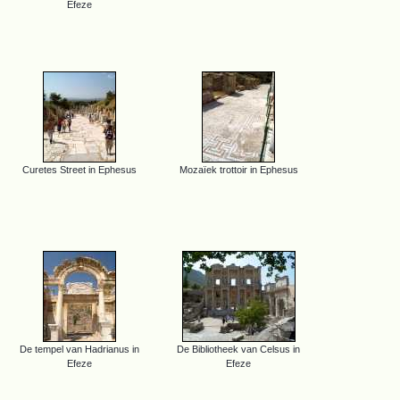
Efeze
Curetes Street in Ephesus
Mozaïek trottoir in Ephesus
De tempel van Hadrianus in
De Bibliotheek van Celsus in
Efeze
Efeze