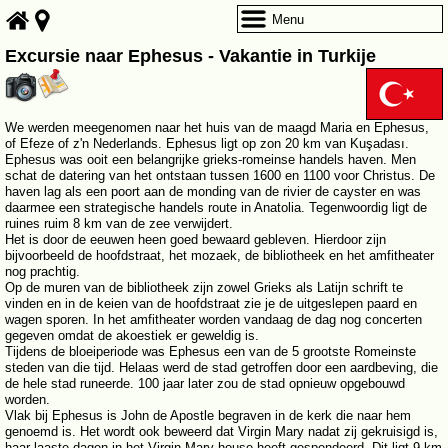
Menu
Excursie naar Ephesus - Vakantie in Turkije
We werden meegenomen naar het huis van de maagd Maria en Ephesus,
of Efeze of z'n Nederlands. Ephesus ligt op zon 20 km van Kuşadası.
Ephesus was ooit een belangrijke grieks-romeinse handels haven. Men
schat de datering van het ontstaan tussen 1600 en 1100 voor Christus. De
haven lag als een poort aan de monding van de rivier de cayster en was
daarmee een strategische handels route in Anatolia. Tegenwoordig ligt de
ruines ruim 8 km van de zee verwijdert.
Het is door de eeuwen heen goed bewaard gebleven. Hierdoor zijn
bijvoorbeeld de hoofdstraat, het mozaek, de bibliotheek en het amfitheater
nog prachtig.
Op de muren van de bibliotheek zijn zowel Grieks als Latijn schrift te
vinden en in de keien van de hoofdstraat zie je de uitgeslepen paard en
wagen sporen. In het amfitheater worden vandaag de dag nog concerten
gegeven omdat de akoestiek er geweldig is.
Tijdens de bloeiperiode was Ephesus een van de 5 grootste Romeinste
steden van die tijd. Helaas werd de stad getroffen door een aardbeving, die
de hele stad runeerde. 100 jaar later zou de stad opnieuw opgebouwd
worden.
Vlak bij Ephesus is John de Apostle begraven in de kerk die naar hem
genoemd is. Het wordt ook beweerd dat Virgin Mary nadat zij gekruisigd is,
haar laaste dagen in het Virgin Mary house heeft gespendeerd. Dit ligt 9 km