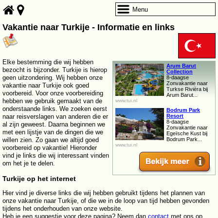
Menu
Vakantie naar Turkije - Informatie en links
Elke bestemming die wij hebben
Arum Barut
bezocht is bijzonder. Turkije is hierop
Collection
geen uitzondering. Wij hebben onze
8-daagse
Zonvakantie naar
vakantie naar Turkije ook goed
Turkse Rivièra bij
voorbereid. Voor onze voorbereiding
Arum Barut...
hebben we gebruik gemaakt van de
www.tui.nl
onderstaande links. We zoeken eerst
Bodrum Park
naar reisverslagen van anderen die er
Resort
8-daagse
al zijn geweest. Daarna beginnen we
Zonvakantie naar
met een lijstje van de dingen die we
Egeïsche Kust bij
willen zien. Zo gaan we altijd goed
Bodrum Park...
www.tui.nl
voorbereid op vakantie! Hieronder
vind je links die wij interessant vinden
om het je te delen.
Turkije op het internet
Hier vind je diverse links die wij hebben gebruikt tijdens het plannen van
onze vakantie naar Turkije, of die we in de loop van tijd hebben gevonden
tijdens het onderhouden van onze website.
Heb je een suggestie voor deze pagina? Neem dan
contact
met ons op.