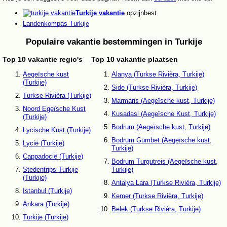
Turkije vakantie
opzijnbest
Landenkompas Turkije
Populaire vakantie bestemmingen in Turkije
Top 10 vakantie regio's
Top 10 vakantie plaatsen
Aegeïsche kust
Alanya (Turkse Rivièra, Turkije)
(Turkije)
Side (Turkse Rivièra, Turkije)
Turkse Rivièra (Turkije)
Marmaris (Aegeïsche kust, Turkije)
Noord Egeïsche Kust
Kusadasi (Aegeïsche Kust, Turkije)
(Turkije)
Bodrum (Aegeïsche kust, Turkije)
Lycische Kust (Turkije)
Bodrum Gümbet (Aegeïsche kust,
Lycië (Turkije)
Turkije)
Cappadocië (Turkije)
Bodrum Turgutreis (Aegeïsche kust,
Stedentrips Turkije
Turkije)
(Turkije)
Antalya Lara (Turkse Rivièra, Turkije)
Istanbul (Turkije)
Kemer (Turkse Rivièra, Turkije)
Ankara (Turkije)
Belek (Turkse Rivièra, Turkije)
Turkije (Turkije)