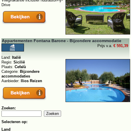
Vliegvakantie inclusief huurauto/Fly-
Drive
Appartementen Fontana Barone - Bijzondere accommodatie
Prijs v.a.
€ 591,39
Land:
Italië
Regio:
Sicilië
Plaats:
Cefalù
Categorie:
Bijzondere
accommodaties
Aanbieder:
Ilios Reizen
Zoeken:
Selecteren op:
Land