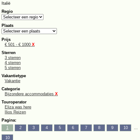
Italië
Regio
Plaats
Prijs
€ 501 - € 1000
X
Sterren
3 sterren
4 sterren
5 sterren
Vakantietype
Vakantie
Categorie
Bijzondere accommodaties
X
Touroperator
Eliza was here
Ilios Reizen
Pagina:
1
2
3
4
5
6
7
8
9
10
...
10