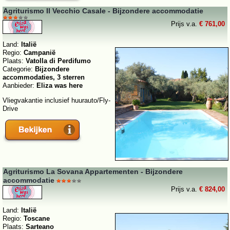
Agriturismo Il Vecchio Casale - Bijzondere accommodatie
Prijs v.a.
€ 761,00
Land:
Italië
Regio:
Campanië
Plaats:
Vatolla di Perdifumo
Categorie:
Bijzondere
accommodaties, 3 sterren
Aanbieder:
Eliza was here
Vliegvakantie inclusief huurauto/Fly-
Drive
Agriturismo La Sovana Appartementen - Bijzondere
accommodatie
Prijs v.a.
€ 824,00
Land:
Italië
Regio:
Toscane
Plaats:
Sarteano