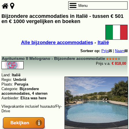
Menu
Bijzondere accommodaties in Italië - tussen € 501
en € 1000 vergelijken en boeken
Alle bijzondere accommodaties
-
Italië
Sorteer op:
Prijs
|
Naam
Agriturismo Il Melograno - Bijzondere accommodatie
Prijs v.a.
€ 818,00
Land:
Italië
Regio:
Umbrië
Plaats:
Perugia
Categorie:
Bijzondere
accommodaties, 4 sterren
Aanbieder:
Eliza was here
Vliegvakantie inclusief huurauto/Fly-
Drive