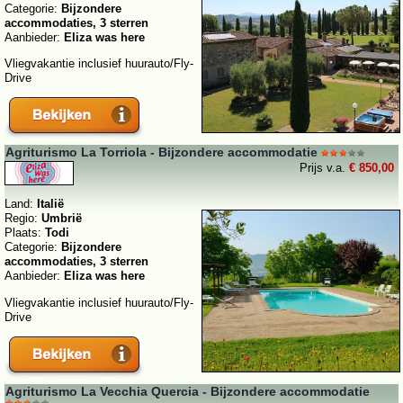
Categorie:
Bijzondere
accommodaties, 3 sterren
Aanbieder:
Eliza was here
Vliegvakantie inclusief huurauto/Fly-
Drive
Agriturismo La Torriola - Bijzondere accommodatie
Prijs v.a.
€ 850,00
Land:
Italië
Regio:
Umbrië
Plaats:
Todi
Categorie:
Bijzondere
accommodaties, 3 sterren
Aanbieder:
Eliza was here
Vliegvakantie inclusief huurauto/Fly-
Drive
Agriturismo La Vecchia Quercia - Bijzondere accommodatie