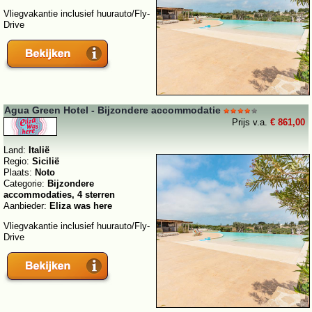
Vliegvakantie inclusief huurauto/Fly-
Drive
Agua Green Hotel - Bijzondere accommodatie
Prijs v.a.
€ 861,00
Land:
Italië
Regio:
Sicilië
Plaats:
Noto
Categorie:
Bijzondere
accommodaties, 4 sterren
Aanbieder:
Eliza was here
Vliegvakantie inclusief huurauto/Fly-
Drive