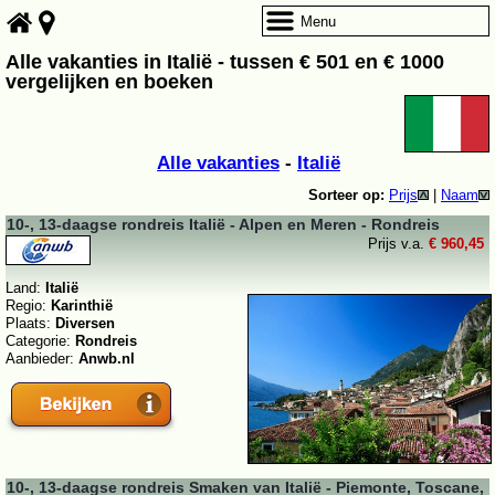
Menu
Alle vakanties in Italië - tussen € 501 en € 1000
vergelijken en boeken
Alle vakanties
-
Italië
Sorteer op:
Prijs
|
Naam
10-, 13-daagse rondreis Italië - Alpen en Meren - Rondreis
Prijs v.a.
€ 960,45
Land:
Italië
Regio:
Karinthië
Plaats:
Diversen
Categorie:
Rondreis
Aanbieder:
Anwb.nl
10-, 13-daagse rondreis Smaken van Italië - Piemonte, Toscane,