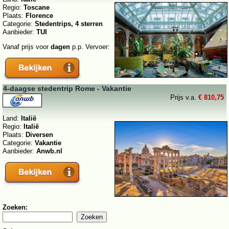
Regio:
Toscane
Plaats:
Florence
Categorie:
Stedentrips, 4 sterren
Aanbieder:
TUI
Vanaf prijs voor
dagen
p.p. Vervoer:
4-daagse stedentrip Rome - Vakantie
Prijs v.a.
€ 810,75
Land:
Italië
Regio:
Italië
Plaats:
Diversen
Categorie:
Vakantie
Aanbieder:
Anwb.nl
Zoeken: