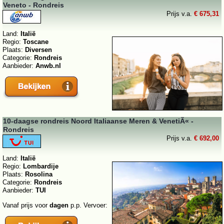
Veneto - Rondreis
Prijs v.a.
€ 675,31
Land:
Italië
Regio:
Toscane
Plaats:
Diversen
Categorie:
Rondreis
Aanbieder:
Anwb.nl
10-daagse rondreis Noord Italiaanse Meren & VenetiÃ« -
Rondreis
Prijs v.a.
€ 692,00
Land:
Italië
Regio:
Lombardije
Plaats:
Rosolina
Categorie:
Rondreis
Aanbieder:
TUI
Vanaf prijs voor
dagen
p.p. Vervoer: