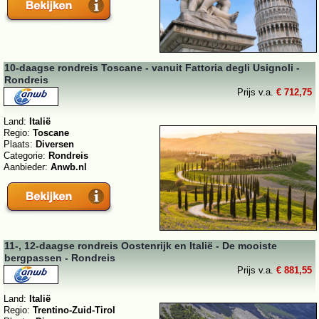
10-daagse rondreis Toscane - vanuit Fattoria degli Usignoli -
Rondreis
Prijs v.a.
€ 712,75
Land:
Italië
Regio:
Toscane
Plaats:
Diversen
Categorie:
Rondreis
Aanbieder:
Anwb.nl
11-, 12-daagse rondreis Oostenrijk en Italië - De mooiste
bergpassen - Rondreis
Prijs v.a.
€ 881,55
Land:
Italië
Regio:
Trentino-Zuid-Tirol