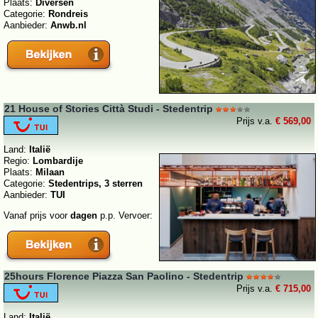
Plaats:
Diversen
Categorie:
Rondreis
Aanbieder:
Anwb.nl
21 House of Stories Città Studi - Stedentrip
Prijs v.a.
€ 569,00
Land:
Italië
Regio:
Lombardije
Plaats:
Milaan
Categorie:
Stedentrips, 3 sterren
Aanbieder:
TUI
Vanaf prijs voor
dagen
p.p. Vervoer:
25hours Florence Piazza San Paolino - Stedentrip
Prijs v.a.
€ 715,00
Land:
Italië