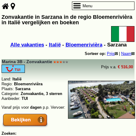
Menu
Zonvakantie in Sarzana in de regio Bloemenrivièra
in Italië vergelijken en boeken
Alle vakanties
-
Italië
-
Bloemenrivièra
- Sarzana
Sorteer op:
Prijs
|
Naam
Marina 3B - Zonvakantie
Prijs v.a.
€ 516,00
Land:
Italië
Regio:
Bloemenrivièra
Plaats:
Sarzana
Categorie:
Zonvakantie, 3 sterren
Aanbieder:
TUI
Vanaf prijs voor
dagen
p.p. Vervoer:
Zoeken: