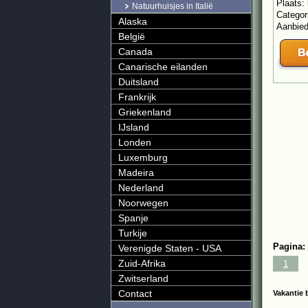
Plaats:
Natuurhuisjes in Italië
Categor
Alaska
Aanbie
België
Canada
Canarische eilanden
Duitsland
Frankrijk
Griekenland
IJsland
Londen
Luxemburg
Madeira
Nederland
Noorwegen
Spanje
Turkije
Pagina:
Verenigde Staten - USA
Zuid-Afrika
1
Zwitserland
Contact
Vakantie 