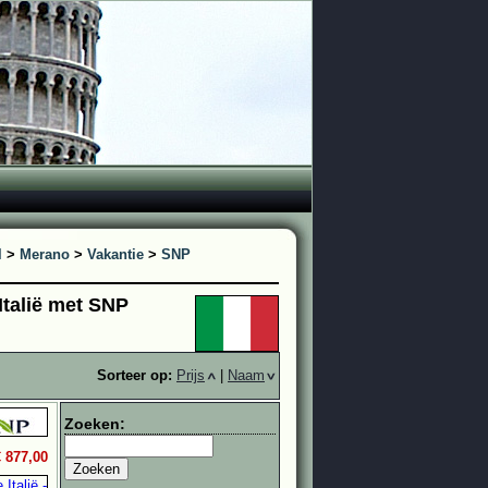
l
>
Merano
>
Vakantie
>
SNP
 Italië met SNP
Sorteer op:
Prijs
|
Naam
Zoeken:
€ 877,00