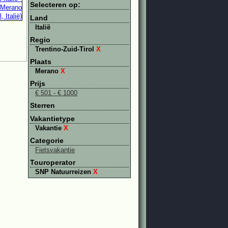
Selecteren op:
Land
Italië
Regio
Trentino-Zuid-Tirol
X
Plaats
Merano
X
Prijs
€ 501 - € 1000
Sterren
Vakantietype
Vakantie
X
Categorie
Fietsvakantie
Touroperator
SNP Natuurreizen
X