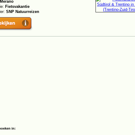
Merano
ie:
Fietsvakantie
der:
SNP Natuurreizen
boeken in: