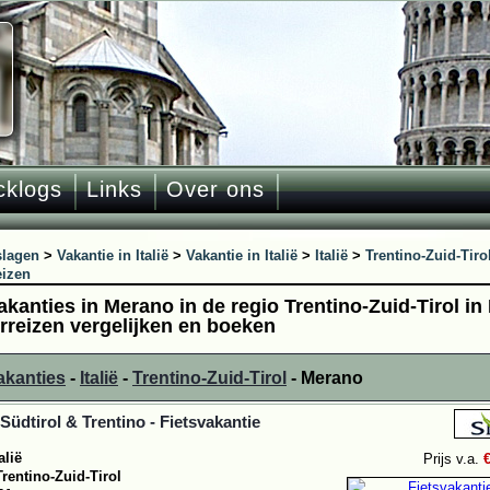
cklogs
Links
Over ons
slagen
>
Vakantie in Italië
>
Vakantie in Italië
>
Italië
>
Trentino-Zuid-Tiro
eizen
akanties in Merano in de regio Trentino-Zuid-Tirol in
rreizen vergelijken en boeken
akanties
-
Italië
-
Trentino-Zuid-Tirol
- Merano
- Südtirol & Trentino - Fietsvakantie
alië
Prijs v.a.
Trentino-Zuid-Tirol