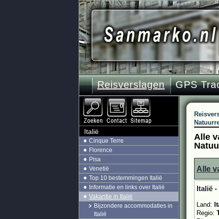
Reisverslagen
GPS Tra
Reisver
Natuurr
Italië
Alle v
Cinque Terre
Natuu
Florence
Pisa
Alle v
Venetië
Top 10 bestemmingen Italië
Informatie en links over Italië
Italië 
Vakantie in Italië
Land:
It
Bijzondere accommodaties in
Regio:
Italië