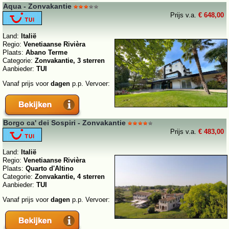
Aqua - Zonvakantie
Prijs v.a.
€ 648,00
Land:
Italië
Regio:
Venetiaanse Rivièra
Plaats:
Abano Terme
Categorie:
Zonvakantie, 3 sterren
Aanbieder:
TUI
Vanaf prijs voor
dagen
p.p. Vervoer:
Borgo ca' dei Sospiri - Zonvakantie
Prijs v.a.
€ 483,00
Land:
Italië
Regio:
Venetiaanse Rivièra
Plaats:
Quarto d'Altino
Categorie:
Zonvakantie, 4 sterren
Aanbieder:
TUI
Vanaf prijs voor
dagen
p.p. Vervoer: