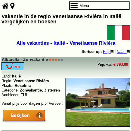
Menu
Vakantie in de regio Venetiaanse Rivièra in Italië
vergelijken en boeken
Alle vakanties
-
Italië
-
Venetiaanse Rivièra
Sorteer op:
Prijs
|
Naam
Albarella - Zonvakantie
Prijs v.a.
€ 793,00
Land:
Italië
Regio:
Venetiaanse Rivièra
Plaats:
Rosolina
Categorie:
Zonvakantie, 3 sterren
Aanbieder:
TUI
Vanaf prijs voor
dagen
p.p. Vervoer: