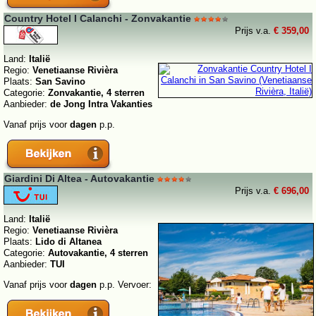
Country Hotel I Calanchi - Zonvakantie
Prijs v.a.
€ 359,00
Land:
Italië
Regio:
Venetiaanse Rivièra
Plaats:
San Savino
Categorie:
Zonvakantie, 4 sterren
Aanbieder:
de Jong Intra Vakanties
Vanaf prijs voor
dagen
p.p.
Giardini Di Altea - Autovakantie
Prijs v.a.
€ 696,00
Land:
Italië
Regio:
Venetiaanse Rivièra
Plaats:
Lido di Altanea
Categorie:
Autovakantie, 4 sterren
Aanbieder:
TUI
Vanaf prijs voor
dagen
p.p. Vervoer: