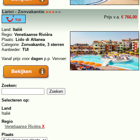
Larici - Zonvakantie
Prijs v.a.
€ 766,00
Land:
Italië
Regio:
Venetiaanse Rivièra
Plaats:
Lido di Altanea
Categorie:
Zonvakantie, 3 sterren
Aanbieder:
TUI
Vanaf prijs voor
dagen
p.p. Vervoer:
Zoeken:
Selecteren op:
Land
Italië
Regio
Venetiaanse Rivièra
X
Plaats