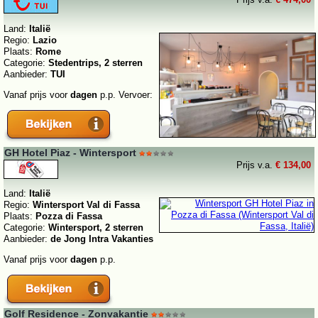
Land:
Italië
Regio:
Lazio
Plaats:
Rome
Categorie:
Stedentrips, 2 sterren
Aanbieder:
TUI
Vanaf prijs voor
dagen
p.p. Vervoer:
GH Hotel Piaz - Wintersport
Prijs v.a.
€ 134,00
Land:
Italië
Regio:
Wintersport Val di Fassa
Plaats:
Pozza di Fassa
Categorie:
Wintersport, 2 sterren
Aanbieder:
de Jong Intra Vakanties
Vanaf prijs voor
dagen
p.p.
Golf Residence - Zonvakantie