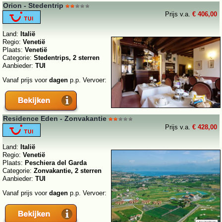
Orion - Stedentrip
Prijs v.a.
€ 406,00
Land:
Italië
Regio:
Venetië
Plaats:
Venetië
Categorie:
Stedentrips, 2 sterren
Aanbieder:
TUI
Vanaf prijs voor
dagen
p.p. Vervoer:
Residence Eden - Zonvakantie
Prijs v.a.
€ 428,00
Land:
Italië
Regio:
Venetië
Plaats:
Peschiera del Garda
Categorie:
Zonvakantie, 2 sterren
Aanbieder:
TUI
Vanaf prijs voor
dagen
p.p. Vervoer: