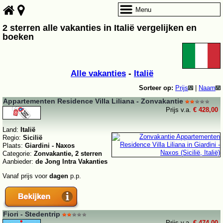
Menu
2 sterren alle vakanties in Italië vergelijken en
boeken
Alle vakanties
-
Italië
Sorteer op:
Prijs
|
Naam
Appartementen Residence Villa Liliana - Zonvakantie
Prijs v.a.
€ 428,00
Land:
Italië
Regio:
Sicilië
Plaats:
Giardini - Naxos
Categorie:
Zonvakantie, 2 sterren
Aanbieder:
de Jong Intra Vakanties
Vanaf prijs voor
dagen
p.p.
Fiori - Stedentrip
Prijs v.a.
€ 474,00