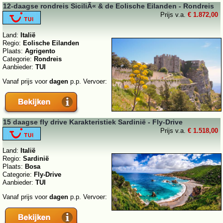
12-daagse rondreis SiciliÃ« & de Eolische Eilanden - Rondreis
Prijs v.a.
€ 1.872,00
Land:
Italië
Regio:
Eolische Eilanden
Plaats:
Agrigento
Categorie:
Rondreis
Aanbieder:
TUI
Vanaf prijs voor
dagen
p.p. Vervoer:
15 daagse fly drive Karakteristiek Sardinië - Fly-Drive
Prijs v.a.
€ 1.518,00
Land:
Italië
Regio:
Sardinië
Plaats:
Bosa
Categorie:
Fly-Drive
Aanbieder:
TUI
Vanaf prijs voor
dagen
p.p. Vervoer: