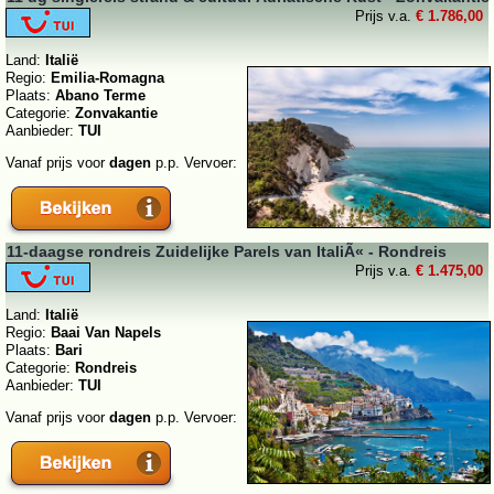
Prijs v.a.
€ 1.786,00
Land:
Italië
Regio:
Emilia-Romagna
Plaats:
Abano Terme
Categorie:
Zonvakantie
Aanbieder:
TUI
Vanaf prijs voor
dagen
p.p. Vervoer:
11-daagse rondreis Zuidelijke Parels van ItaliÃ« - Rondreis
Prijs v.a.
€ 1.475,00
Land:
Italië
Regio:
Baai Van Napels
Plaats:
Bari
Categorie:
Rondreis
Aanbieder:
TUI
Vanaf prijs voor
dagen
p.p. Vervoer: