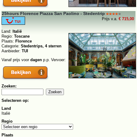
25hours Florence Piazza San Paolino - Stedentrip
Prijs v.a.
€ 715,00
Land:
Italië
Regio:
Toscane
Plaats:
Florence
Categorie:
Stedentrips, 4 sterren
Aanbieder:
TUI
Vanaf prijs voor
dagen
p.p. Vervoer:
Zoeken:
Selecteren op:
Land
Italië
Regio
Plaats