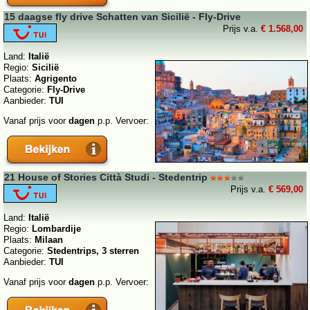
15 daagse fly drive Schatten van Sicilië - Fly-Drive
Prijs v.a.
€ 1.568,00
Land:
Italië
Regio:
Sicilië
Plaats:
Agrigento
Categorie:
Fly-Drive
Aanbieder:
TUI
Vanaf prijs voor
dagen
p.p. Vervoer:
21 House of Stories Città Studi - Stedentrip
Prijs v.a.
€ 569,00
Land:
Italië
Regio:
Lombardije
Plaats:
Milaan
Categorie:
Stedentrips, 3 sterren
Aanbieder:
TUI
Vanaf prijs voor
dagen
p.p. Vervoer: