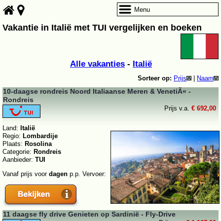
Menu
Vakantie in Italië met TUI vergelijken en boeken
Alle vakanties
-
Italië
Sorteer op:
Prijs
|
Naam
10-daagse rondreis Noord Italiaanse Meren & VenetiÃ« -
Rondreis
Prijs v.a.
€ 692,00
Land:
Italië
Regio:
Lombardije
Plaats:
Rosolina
Categorie:
Rondreis
Aanbieder:
TUI
Vanaf prijs voor
dagen
p.p. Vervoer:
11 daagse fly drive Genieten op Sardinië - Fly-Drive