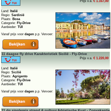
Prijs v.a.
€ 1.167,00
Land:
Italië
Regio:
Sardinië
Plaats:
Bosa
Categorie:
Fly-Drive
Aanbieder:
TUI
Vanaf prijs voor
dagen
p.p. Vervoer:
11 daagse fly drive Karakteristiek Sicilië - Fly-Drive
Prijs v.a.
€ 1.220,00
Land:
Italië
Regio:
Sicilië
Plaats:
Agrigento
Categorie:
Fly-Drive
Aanbieder:
TUI
Vanaf prijs voor
dagen
p.p. Vervoer:
11 dg singlereis strand & cultuur Adriatische Kust - Zonvakantie