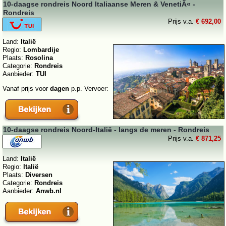
10-daagse rondreis Noord Italiaanse Meren & VenetiÃ« -
Rondreis
Prijs v.a.
€ 692,00
Land:
Italië
Regio:
Lombardije
Plaats:
Rosolina
Categorie:
Rondreis
Aanbieder:
TUI
Vanaf prijs voor
dagen
p.p. Vervoer:
10-daagse rondreis Noord-Italië - langs de meren - Rondreis
Prijs v.a.
€ 871,25
Land:
Italië
Regio:
Italië
Plaats:
Diversen
Categorie:
Rondreis
Aanbieder:
Anwb.nl