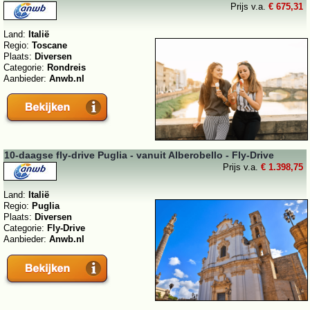
Prijs v.a.
€ 675,31
Land:
Italië
Regio:
Toscane
Plaats:
Diversen
Categorie:
Rondreis
Aanbieder:
Anwb.nl
10-daagse fly-drive Puglia - vanuit Alberobello - Fly-Drive
Prijs v.a.
€ 1.398,75
Land:
Italië
Regio:
Puglia
Plaats:
Diversen
Categorie:
Fly-Drive
Aanbieder:
Anwb.nl