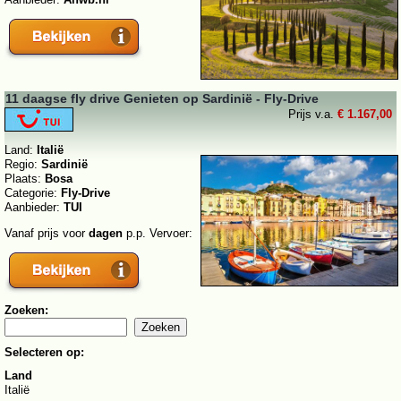
11 daagse fly drive Genieten op Sardinië - Fly-Drive
Prijs v.a.
€ 1.167,00
Land:
Italië
Regio:
Sardinië
Plaats:
Bosa
Categorie:
Fly-Drive
Aanbieder:
TUI
Vanaf prijs voor
dagen
p.p. Vervoer:
Zoeken:
Selecteren op:
Land
Italië