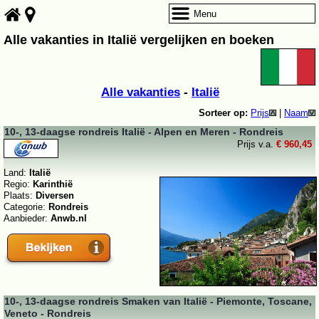
Menu
Alle vakanties in Italië vergelijken en boeken
Alle vakanties
-
Italië
Sorteer op:
Prijs
|
Naam
10-, 13-daagse rondreis Italië - Alpen en Meren - Rondreis
Prijs v.a.
€ 960,45
Land:
Italië
Regio:
Karinthië
Plaats:
Diversen
Categorie:
Rondreis
Aanbieder:
Anwb.nl
10-, 13-daagse rondreis Smaken van Italië - Piemonte, Toscane,
Veneto - Rondreis