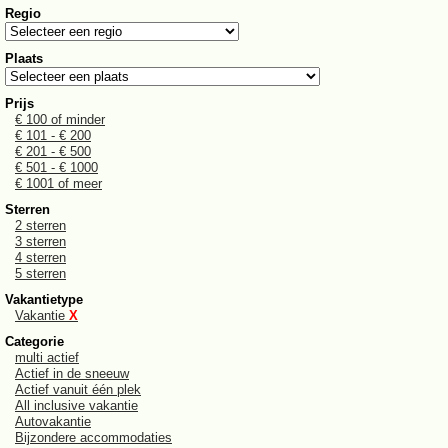
Regio
Plaats
Prijs
€ 100 of minder
€ 101 - € 200
€ 201 - € 500
€ 501 - € 1000
€ 1001 of meer
Sterren
2 sterren
3 sterren
4 sterren
5 sterren
Vakantietype
Vakantie
X
Categorie
multi actief
Actief in de sneeuw
Actief vanuit één plek
All inclusive vakantie
Autovakantie
Bijzondere accommodaties