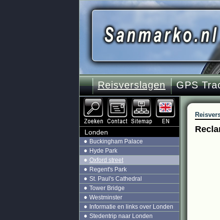
Reisverslagen
GPS Tra
Reisver
Recla
Londen
Buckingham Palace
Hyde Park
Oxford street
Regent's Park
St. Paul's Cathedral
Tower Bridge
Westminster
Informatie en links over Londen
Stedentrip naar Londen