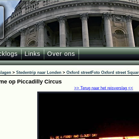
cklogs
Links
Over ons
slagen
>
Stedentrip naar Londen
>
Oxford street
Foto Oxford street Squa
me op Piccadilly Circus
>> Terug naar het reisverslag <<