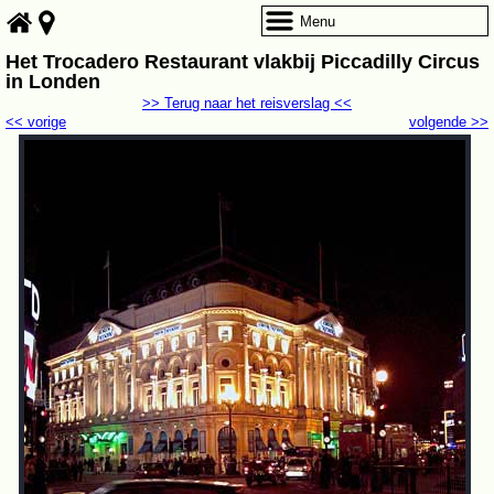
Menu
Het Trocadero Restaurant vlakbij Piccadilly Circus
in Londen
>> Terug naar het reisverslag <<
<< vorige
volgende >>