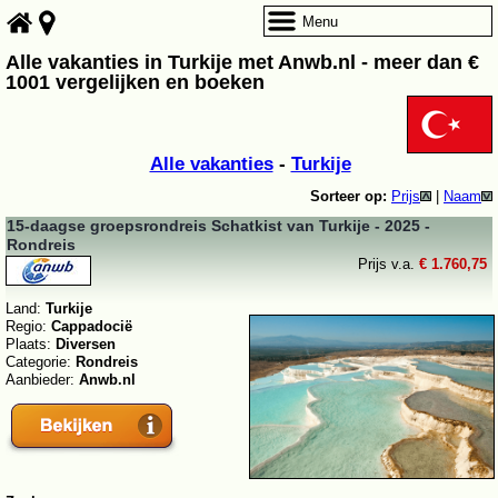
Menu
Alle vakanties in Turkije met Anwb.nl - meer dan €
1001 vergelijken en boeken
Alle vakanties
-
Turkije
Sorteer op:
Prijs
|
Naam
15-daagse groepsrondreis Schatkist van Turkije - 2025 -
Rondreis
Prijs v.a.
€ 1.760,75
Land:
Turkije
Regio:
Cappadocië
Plaats:
Diversen
Categorie:
Rondreis
Aanbieder:
Anwb.nl