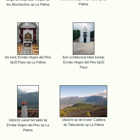
Palma
los Muchachos op La Palma
De kerk Ermita Virgen del Pino
Een schitterend klein kerkje
bij El Paso op La Palma
Ermita Virgen del Pino bij El
Paso
Uitzicht op de krater Caldera
Uitzicht vanaf het plein bij
de Taburiente op La Palma
Ermita Virgen del Pino op La
Palma