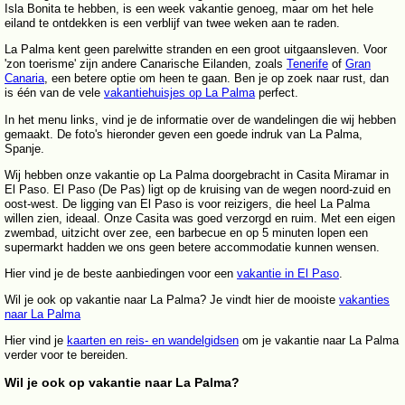
Isla Bonita te hebben, is een week vakantie genoeg, maar om het hele
eiland te ontdekken is een verblijf van twee weken aan te raden.
La Palma kent geen parelwitte stranden en een groot uitgaansleven. Voor
'zon toerisme' zijn andere Canarische Eilanden, zoals
Tenerife
of
Gran
Canaria
, een betere optie om heen te gaan. Ben je op zoek naar rust, dan
is één van de vele
vakantiehuisjes op La Palma
perfect.
In het menu links, vind je de informatie over de wandelingen die wij hebben
gemaakt. De foto's hieronder geven een goede indruk van La Palma,
Spanje.
Wij hebben onze vakantie op La Palma doorgebracht in Casita Miramar in
El Paso. El Paso (De Pas) ligt op de kruising van de wegen noord-zuid en
oost-west. De ligging van El Paso is voor reizigers, die heel La Palma
willen zien, ideaal. Onze Casita was goed verzorgd en ruim. Met een eigen
zwembad, uitzicht over zee, een barbecue en op 5 minuten lopen een
supermarkt hadden we ons geen betere accommodatie kunnen wensen.
Hier vind je de beste aanbiedingen voor een
vakantie in El Paso
.
Wil je ook op vakantie naar La Palma? Je vindt hier de mooiste
vakanties
naar La Palma
Hier vind je
kaarten en reis- en wandelgidsen
om je vakantie naar La Palma
verder voor te bereiden.
Wil je ook op vakantie naar La Palma?