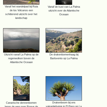
Vanaf het wandelpad bij Ruta
Vanaf de kust van La Palma
de los Volcanos een
uitzicht over de Atlantische
schitterend uitzicht over het
Oceaan
landschap
Uitzicht vanaf La Palma op de
De drakenbomenhaag bij
regenwolken boven de
Barlovento op La Palma
Atlantische Oceaan
Drakenboom bij ons
Canarische dennenbomen
vakantiehuisje in El Paso op La
langs de weg naar Roque de