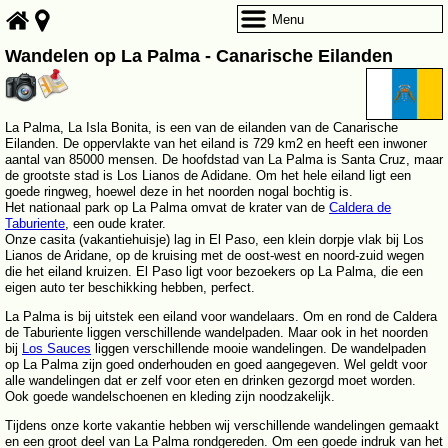
Menu
Wandelen op La Palma - Canarische Eilanden
La Palma, La Isla Bonita, is een van de eilanden van de Canarische
Eilanden. De oppervlakte van het eiland is 729 km2 en heeft een inwoner
aantal van 85000 mensen. De hoofdstad van La Palma is Santa Cruz, maar
de grootste stad is Los Lianos de Adidane. Om het hele eiland ligt een
goede ringweg, hoewel deze in het noorden nogal bochtig is.
Het nationaal park op La Palma omvat de krater van de
Caldera de
Taburiente
, een oude krater.
Onze casita (vakantiehuisje) lag in El Paso, een klein dorpje vlak bij Los
Lianos de Aridane, op de kruising met de oost-west en noord-zuid wegen
die het eiland kruizen. El Paso ligt voor bezoekers op La Palma, die een
eigen auto ter beschikking hebben, perfect.
La Palma is bij uitstek een eiland voor wandelaars. Om en rond de Caldera
de Taburiente liggen verschillende wandelpaden. Maar ook in het noorden
bij
Los Sauces
liggen verschillende mooie wandelingen. De wandelpaden
op La Palma zijn goed onderhouden en goed aangegeven. Wel geldt voor
alle wandelingen dat er zelf voor eten en drinken gezorgd moet worden.
Ook goede wandelschoenen en kleding zijn noodzakelijk.
Tijdens onze korte vakantie hebben wij verschillende wandelingen gemaakt
en een groot deel van La Palma rondgereden. Om een goede indruk van het