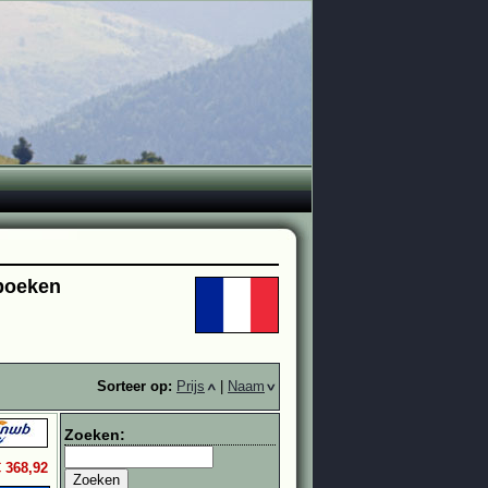
 boeken
Sorteer op:
Prijs
|
Naam
Zoeken:
€ 368,92