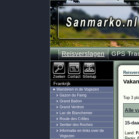
Reisverslagen
GPS Tra
Reisver
Vakan
Frankrijk
Wandelen in de Vogezen
Gazon du Faing
Top 3 pl
Grand Ballon
Grand Ventron
Alle v
Lac de Blanchemer
Route des Crêtes
15-daa
Sentier des Roches
Informatie en links over de
Land:
F
Vogezen
Regio: