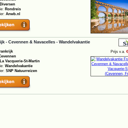
Diversen
ie:
Rondreis
der:
Anwb.nl
ijk - Cevennen & Navacelles - Wandelvakantie
rankrijk
Prijs v.a.
Cevennen
La Vacquerie-St-Martin
ie:
Wandelvakantie
der:
SNP Natuurreizen