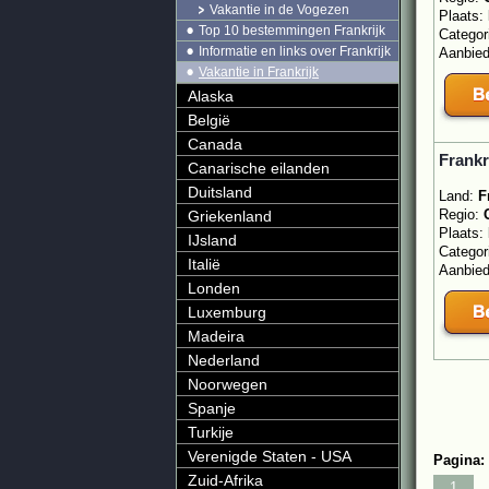
Vakantie in de Vogezen
Plaats:
Top 10 bestemmingen Frankrijk
Categor
Informatie en links over Frankrijk
Aanbie
Vakantie in Frankrijk
Alaska
België
Canada
Frankr
Canarische eilanden
Duitsland
Land:
F
Regio:
Griekenland
Plaats:
IJsland
Categor
Italië
Aanbie
Londen
Luxemburg
Madeira
Nederland
Noorwegen
Spanje
Turkije
Verenigde Staten - USA
Pagina:
Zuid-Afrika
1