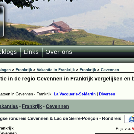
cklogs
Links
Over ons
slagen
>
Frankrijk
>
Vakantie in Frankrijk
>
Frankrijk
>
Cevennen
tie in de regio Cevennen in Frankrijk vergelijken en
aatsen in Cevennen - Frankrijk:
La Vacquerie-St-Martin
|
Diversen
akanties
-
Frankrijk
-
Cevennen
gse rondreis Cevennen & Lac de Serre-Ponçon - Rondreis
rankrijk
Prijs v.a.
Cevennen