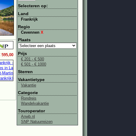
Selecteren op:
Land
Frankrijk
Regio
Cevennen
X
Plaats
Prijs
€ 595,00
€ 201 - € 500
€ 501 - € 1000
Sterren
Vakantietype
Vakantie
Categorie
Rondreis
Wandelvakantie
Touroperator
Anwb.nl
SNP Natuurreizen