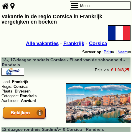
Menu
Vakantie in de regio Corsica in Frankrijk
vergelijken en boeken
Alle vakanties
-
Frankrijk
-
Corsica
Sorteer op:
Prijs
|
Naam
12-, 17-daagse rondreis Corsica - Eiland van de schoonheid -
Rondreis
Prijs v.a.
€ 1.043,25
Land:
Frankrijk
Regio:
Corsica
Plaats:
Diversen
Categorie:
Rondreis
Aanbieder:
Anwb.nl
12-daagse rondreis SardiniÃ« & Corsica - Rondreis