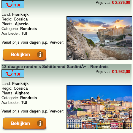
Prijs v.a.
€ 2.276,00
Land:
Frankrijk
Regio:
Corsica
Plaats:
Ajaccio
Categorie:
Rondreis
Aanbieder:
TUI
Vanaf prijs voor
dagen
p.p. Vervoer:
12-daagse rondreis Schitterend SardiniÃ« - Rondreis
Prijs v.a.
€ 1.982,00
Land:
Frankrijk
Regio:
Corsica
Plaats:
Alghero
Categorie:
Rondreis
Aanbieder:
TUI
Vanaf prijs voor
dagen
p.p. Vervoer: