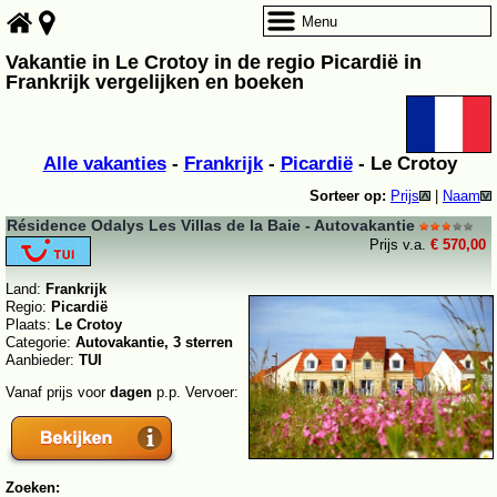
Menu
Vakantie in Le Crotoy in de regio Picardië in
Frankrijk vergelijken en boeken
Alle vakanties
-
Frankrijk
-
Picardië
- Le Crotoy
Sorteer op:
Prijs
|
Naam
Résidence Odalys Les Villas de la Baie - Autovakantie
Prijs v.a.
€ 570,00
Land:
Frankrijk
Regio:
Picardië
Plaats:
Le Crotoy
Categorie:
Autovakantie, 3 sterren
Aanbieder:
TUI
Vanaf prijs voor
dagen
p.p. Vervoer:
Zoeken: