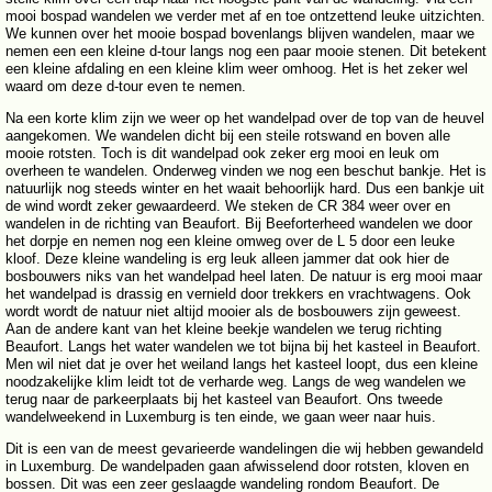
mooi bospad wandelen we verder met af en toe ontzettend leuke uitzichten.
We kunnen over het mooie bospad bovenlangs blijven wandelen, maar we
nemen een een kleine d-tour langs nog een paar mooie stenen. Dit betekent
een kleine afdaling en een kleine klim weer omhoog. Het is het zeker wel
waard om deze d-tour even te nemen.
Na een korte klim zijn we weer op het wandelpad over de top van de heuvel
aangekomen. We wandelen dicht bij een steile rotswand en boven alle
mooie rotsten. Toch is dit wandelpad ook zeker erg mooi en leuk om
overheen te wandelen. Onderweg vinden we nog een beschut bankje. Het is
natuurlijk nog steeds winter en het waait behoorlijk hard. Dus een bankje uit
de wind wordt zeker gewaardeerd. We steken de CR 384 weer over en
wandelen in de richting van Beaufort. Bij Beeforterheed wandelen we door
het dorpje en nemen nog een kleine omweg over de L 5 door een leuke
kloof. Deze kleine wandeling is erg leuk alleen jammer dat ook hier de
bosbouwers niks van het wandelpad heel laten. De natuur is erg mooi maar
het wandelpad is drassig en vernield door trekkers en vrachtwagens. Ook
wordt wordt de natuur niet altijd mooier als de bosbouwers zijn geweest.
Aan de andere kant van het kleine beekje wandelen we terug richting
Beaufort. Langs het water wandelen we tot bijna bij het kasteel in Beaufort.
Men wil niet dat je over het weiland langs het kasteel loopt, dus een kleine
noodzakelijke klim leidt tot de verharde weg. Langs de weg wandelen we
terug naar de parkeerplaats bij het kasteel van Beaufort. Ons tweede
wandelweekend in Luxemburg is ten einde, we gaan weer naar huis.
Dit is een van de meest gevarieerde wandelingen die wij hebben gewandeld
in Luxemburg. De wandelpaden gaan afwisselend door rotsten, kloven en
bossen. Dit was een zeer geslaagde wandeling rondom Beaufort. De