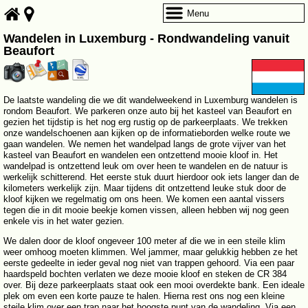
Menu
Wandelen in Luxemburg - Rondwandeling vanuit
Beaufort
De laatste wandeling die we dit wandelweekend in Luxemburg wandelen is
rondom Beaufort. We parkeren onze auto bij het kasteel van Beaufort en
gezien het tijdstip is het nog erg rustig op de parkeerplaats. We trekken
onze wandelschoenen aan kijken op de informatieborden welke route we
gaan wandelen. We nemen het wandelpad langs de grote vijver van het
kasteel van Beaufort en wandelen een ontzettend mooie kloof in. Het
wandelpad is ontzettend leuk om over heen te wandelen en de natuur is
werkelijk schitterend. Het eerste stuk duurt hierdoor ook iets langer dan de
kilometers werkelijk zijn. Maar tijdens dit ontzettend leuke stuk door de
kloof kijken we regelmatig om ons heen. We komen een aantal vissers
tegen die in dit mooie beekje komen vissen, alleen hebben wij nog geen
enkele vis in het water gezien.
We dalen door de kloof ongeveer 100 meter af die we in een steile klim
weer omhoog moeten klimmen. Wel jammer, maar gelukkig hebben ze het
eerste gedeelte in ieder geval nog niet van trappen gehoord. Via een paar
haardspeld bochten verlaten we deze mooie kloof en steken de CR 384
over. Bij deze parkeerplaats staat ook een mooi overdekte bank. Een ideale
plek om even een korte pauze te halen. Hierna rest ons nog een kleine
steile klim over een trap naar het hoogste punt van de wandeling. Via een