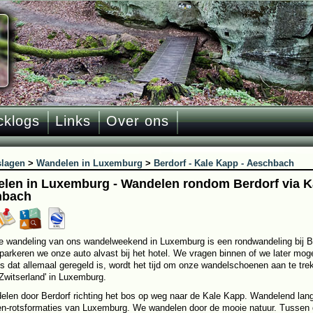
cklogs
Links
Over ons
slagen
>
Wandelen in Luxemburg
>
Berdorf - Kale Kapp - Aeschbach
len in Luxemburg - Wandelen rondom Berdorf via K
hbach
e wandeling van ons wandelweekend in Luxemburg is een rondwandeling bij Ber
parkeren we onze auto alvast bij het hotel. We vragen binnen of we later mo
ls dat allemaal geregeld is, wordt het tijd om onze wandelschoenen aan te tr
 Zwitserland' in Luxemburg.
len door Berdorf richting het bos op weg naar de Kale Kapp. Wandelend lang
n-rotsformaties van Luxemburg. We wandelen door de mooie natuur. Tussen 