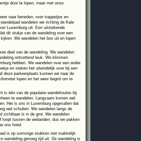
eentje door te lopen, maar met onze
eer naar beneden, over trappetjes en
 wandelpad wandelen we richting de Kale
 over Luxemburg uit. Een uitstekende
 dat dit stukje van de wandeling over een
 kijken. We wandelen het bos uit en lopen
ooie deel van de wandeling. We wandelen
andeling ontzettend leuk. We klimmen
xemburg hebben. We wandelen over een ander
je en steken het uiteindelijk over bij een
naf deze parkeerplaats kunnen we naar de
ilometer lopen en het weer begint om te
 is één van de populaire wandelroutes bij
orheen te wandelen. Langzaam komen wel
nen. Het is ons in Luxemburg opgevallen dat
 nog wel schuilen. We wandelen langs de
d zichtbaar is in de grot. We wandelen
f loopt tussen de weilanden, dus we pakken
ar ons hotel.
pad is op sommige stukken niet makkelijk.
 wandeling genoeg tijd uit. De wandeling is