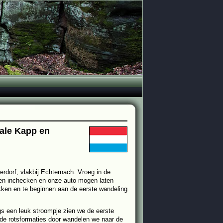
ale Kapp en
dorf, vlakbij Echternach. Vroeg in de
gen inchecken en onze auto mogen laten
ekken en te beginnen aan de eerste wandeling
s een leuk stroompje zien we de eerste
de rotsformaties door wandelen we naar de