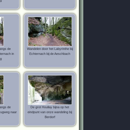
g
angs de
Wandelen door het Labyrinthe bij
ternach in
Echternach bij de Aeschbach
g
angs de
De grot Houllay bijna op het
rugweg naar
eindpunt van onze wandeling bij
Berdorf