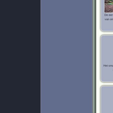
De eer
van on
Het sma