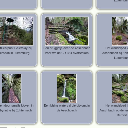
Luxembur
tzichtpunt Geierslay bij
Een bruggetje over de Aeschbach
Het wandelpad l
ernach in Luxemburg
voor we de CR 364 oversteken
Aeschbach bij Ech
Luxembur
n door smalle kloven in
Een kleine waterval die uitkomt in
Het wandelpad l
byrinthe bij Echternach
de Aeschbach
Aeschbach op de te
Berdorf