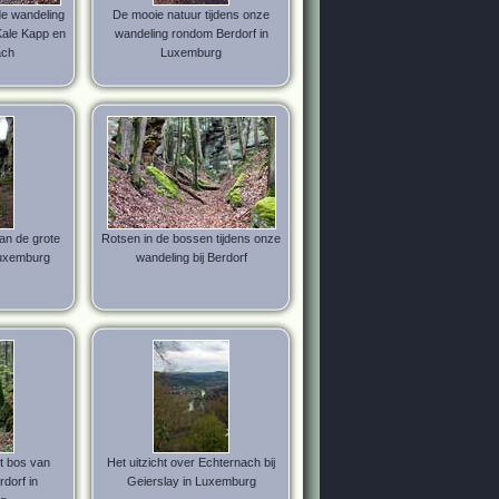
e wandeling
De mooie natuur tijdens onze
Kale Kapp en
wandeling rondom Berdorf in
ach
Luxemburg
an de grote
Rotsen in de bossen tijdens onze
Luxemburg
wandeling bij Berdorf
t bos van
Het uitzicht over Echternach bij
rdorf in
Geierslay in Luxemburg