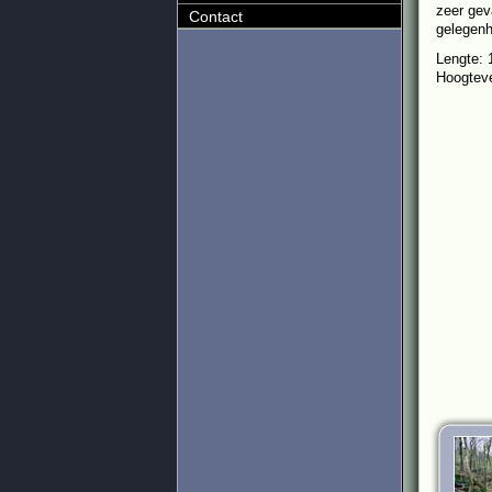
zeer gev
Contact
gelegenh
Lengte:
Hoogteve