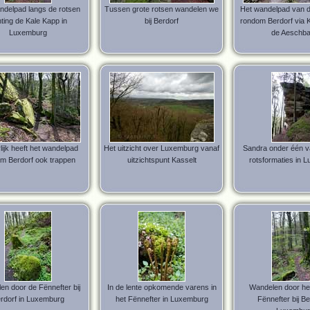
ndelpad langs de rotsen
Tussen grote rotsen wandelen we
Het wandelpad van d
hting de Kale Kapp in
bij Berdorf
rondom Berdorf via 
Luxemburg
de Aeschb
lijk heeft het wandelpad
Het uitzicht over Luxemburg vanaf
Sandra onder één v
m Berdorf ook trappen
uitzichtspunt Kasselt
rotsformaties in 
en door de Fënnefter bij
In de lente opkomende varens in
Wandelen door he
rdorf in Luxemburg
het Fënnefter in Luxemburg
Fënnefter bij Be