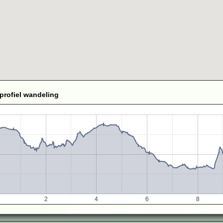
profiel wandeling
2
4
6
8