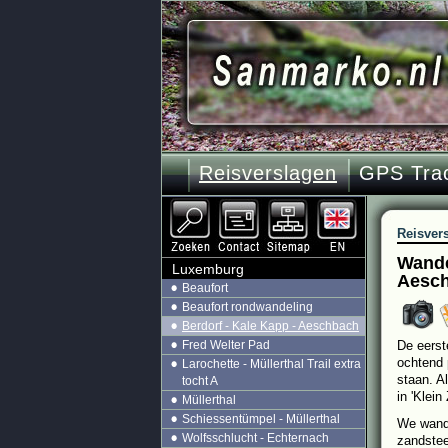
Reisverslagen
GPS Tra
Reisver
Wande
Luxemburg
Aesc
Beaufort
Beaufort rondwandeling
Berdorf - Kale Kapp - Aeschbach
Fred Welter Pad
De eerst
ochtend 
Larochette - Müllerthal Trail extra
staan. A
tocht A
in 'Klein
Müllerthal
Schiessentümpel - Müllerthal
We wande
Wolfsschlucht - Echternach
zandstee