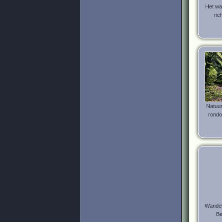
Het wa
ric
Natuur
rondo
Wandel
Be