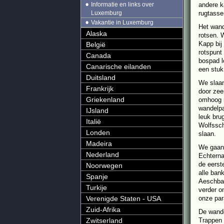
Informatie en links over
andere k
Luxemburg
rugtasse
Vakantie in Luxemburg
Het wand
Alaska
rotsen. 
Kapp bij
België
rotspunt
Canada
bospad l
Canarische eilanden
een stuk
Duitsland
We slaan
Frankrijk
door zee
Griekenland
omhoog n
wandelpa
IJsland
leuk bru
Italië
Wolfssch
Londen
slaan.
Madeira
We gaan 
Nederland
Echterna
de eerst
Noorwegen
alle ban
Spanje
Aeschbac
Turkije
verder o
Verenigde Staten - USA
onze par
Zuid-Afrika
De wande
Zwitserland
Trappen 