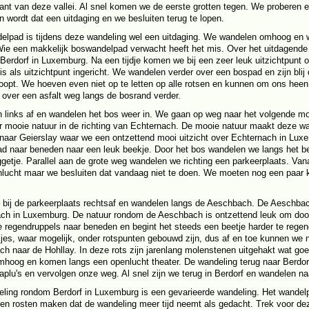
ant van deze vallei. Al snel komen we de eerste grotten tegen. We proberen 
n wordt dat een uitdaging en we besluiten terug te lopen.
elpad is tijdens deze wandeling wel een uitdaging. We wandelen omhoog en w
Wie een makkelijk boswandelpad verwacht heeft het mis. Over het uitdagende
 Berdorf in Luxemburg. Na een tijdje komen we bij een zeer leuk uitzichtpunt
 is als uitzichtpunt ingericht. We wandelen verder over een bospad en zijn blij
oopt. We hoeven even niet op te letten op alle rotsen en kunnen om ons heen
 over een asfalt weg langs de bosrand verder.
 links af en wandelen het bos weer in. We gaan op weg naar het volgende m
r mooie natuur in de richting van Echternach. De mooie natuur maakt deze w
aar Geierslay waar we een ontzettend mooi uitzicht over Echternach in Lu
d naar beneden naar een leuk beekje. Door het bos wandelen we langs het beek
ggetje. Parallel aan de grote weg wandelen we richting een parkeerplaats. Va
lucht maar we besluiten dat vandaag niet te doen. We moeten nog een paar k
bij de parkeerplaats rechtsaf en wandelen langs de Aeschbach. De Aeschbach
ch in Luxemburg. De natuur rondom de Aeschbach is ontzettend leuk om do
e regendruppels naar beneden en begint het steeds een beetje harder te rege
kjes, waar mogelijk, onder rotspunten gebouwd zijn, dus af en toe kunnen we
h naar de Hohllay. In deze rots zijn jarenlang molenstenen uitgehakt wat goe
mhoog en komen langs een openlucht theater. De wandeling terug naar Berdor
aplu's en vervolgen onze weg. Al snel zijn we terug in Berdorf en wandelen na
ling rondom Berdorf in Luxemburg is een gevarieerde wandeling. Het wandel
en rosten maken dat de wandeling meer tijd neemt als gedacht. Trek voor deze