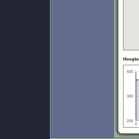
Hoogte
400
300
200
0