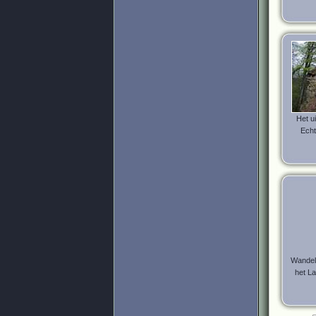
Het ui
Echt
Wandele
het La