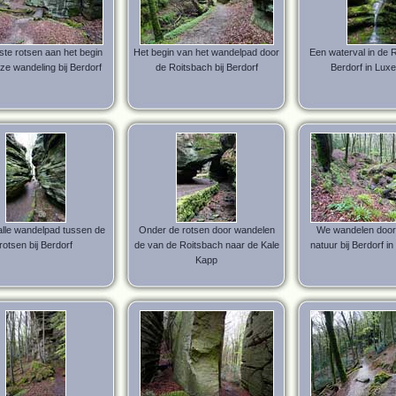
ste rotsen aan het begin
Het begin van het wandelpad door
Een waterval in de R
ze wandeling bij Berdorf
de Roitsbach bij Berdorf
Berdorf in Lux
lle wandelpad tussen de
Onder de rotsen door wandelen
We wandelen door
rotsen bij Berdorf
de van de Roitsbach naar de Kale
natuur bij Berdorf 
Kapp