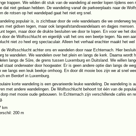
ange trappen. We wilden dit stuk van de wandeling al eerder lopen tijdens een
 we dat niet gedaan hebben. De wandeling vanaf de parkeerplaats naar de Wol
en de rotsen op het wandelpad gaat het niet erg snel.
andeling populair is, is zichtbaar door de vele wandelaars die we onderweg
rs met gidsen tegen, maar ook langeafstandswandelaars en dagjes mensen.
punt tegen, maar door de drukte besluiten we door te lopen. En voor we het d
 door de Wolfsschlucht en eigenlijk valt het ons een beetje tegen. Na een aa
lucht niet zo heel erg spectaculair. Alleen het verhaal erachter maakt het wel
 de Wolfsschlucht achter ons en wandelen door naar Echternach. Hier beslui
g te wandelen. We wandelen over het plein en langs de kerk. Daarna wordt he
len langs de Sûre, de grens tussen Luxemburg en Duitsland. We willen lang
d staat onderwater door hoogwater. Er is geen andere optie dan langs de weg
 we langs een leuk beekje omhoog. En door dit mooie bos zijn we al snel wee
ch en Berdorf in Luxemburg.
ulaire korte wandeling is een gevarieerde leuke wandeling. De wandeling is aan
en met andere wandelingen. De Wolfsschlucht behoort tot één van de populai
 dorp met mooie oude gebouwen. In Echternach zijn verschillende cafés en re
g.
7 km
rschil: 200 m