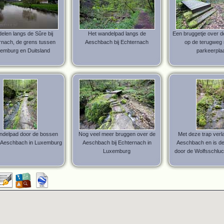
elen langs de Sûre bij
Het wandelpad langs de
Een bruggetje over 
rnach, de grens tussen
Aeschbach bij Echternach
op de terugweg 
emburg en Duitsland
parkeerpla
ndelpad door de bossen
Nog veel meer bruggen over de
Met deze trap verl
e Aeschbach in Luxemburg
Aeschbach bij Echternach in
Aeschbach en is de
Luxemburg
door de Wolfsschluc