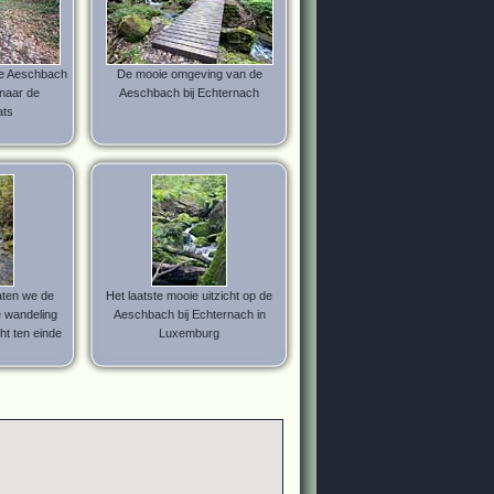
de Aeschbach
De mooie omgeving van de
naar de
Aeschbach bij Echternach
ats
aten we de
Het laatste mooie uitzicht op de
 wandeling
Aeschbach bij Echternach in
ht ten einde
Luxemburg