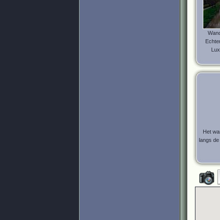
Wand
Echte
Lux
Het wa
langs d