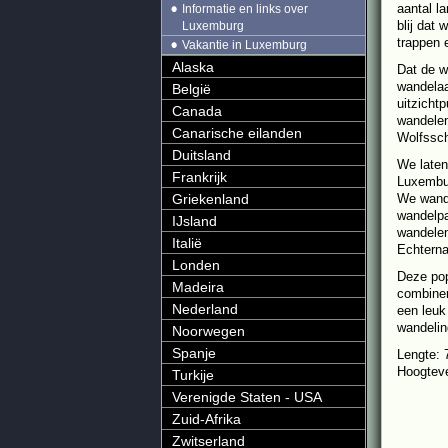
aantal l
Informatie en links over
blij dat
Luxemburg
trappen 
Vakantie in Luxemburg
Alaska
Dat de w
wandelaa
België
uitzicht
Canada
wandelen
Canarische eilanden
Wolfssch
Duitsland
We laten
Frankrijk
Luxembur
Griekenland
We wande
wandelpa
IJsland
wandelen
Italië
Echterna
Londen
Deze pop
Madeira
combiner
Nederland
een leuk
wandelin
Noorwegen
Spanje
Lengte: 
Hoogteve
Turkije
Verenigde Staten - USA
Zuid-Afrika
Zwitserland