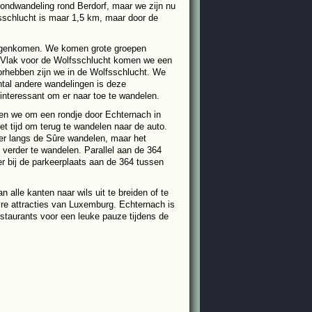
 rondwandeling rond Berdorf, maar we zijn nu
fsschlucht is maar 1,5 km, maar door de
 tegenkomen. We komen grote groepen
 Vlak voor de Wolfsschlucht komen we een
oorhebben zijn we in de Wolfsschlucht. We
ntal andere wandelingen is deze
 interessant om er naar toe te wandelen.
ten we om een rondje door Echternach in
t tijd om terug te wandelen naar de auto.
er langs de Sûre wandelen, maar het
 verder te wandelen. Parallel aan de 364
r bij de parkeerplaats aan de 364 tussen
 alle kanten naar wils uit te breiden of te
re attracties van Luxemburg. Echternach is
staurants voor een leuke pauze tijdens de