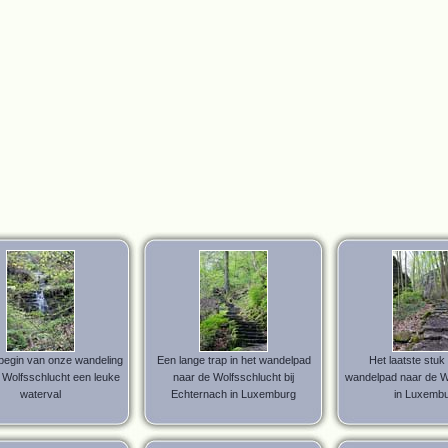
begin van onze wandeling
Een lange trap in het wandelpad
Het laatste stuk
 Wolfsschlucht een leuke
naar de Wolfsschlucht bij
wandelpad naar de W
waterval
Echternach in Luxemburg
in Luxemb