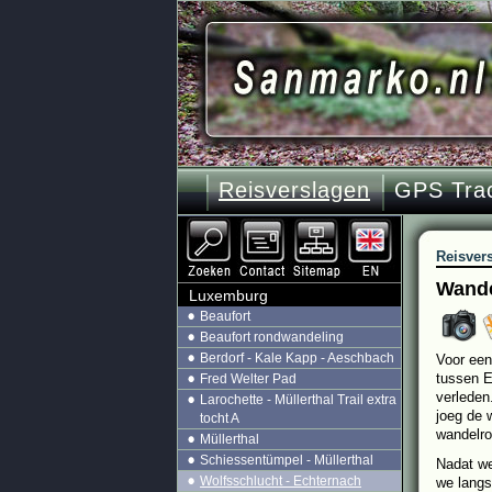
Reisverslagen
GPS Tra
Reisver
Wande
Luxemburg
Beaufort
Beaufort rondwandeling
Berdorf - Kale Kapp - Aeschbach
Voor een
tussen E
Fred Welter Pad
verleden
Larochette - Müllerthal Trail extra
joeg de 
tocht A
wandelro
Müllerthal
Schiessentümpel - Müllerthal
Nadat we
Wolfsschlucht - Echternach
we langs