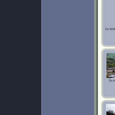
De Wolf
De A