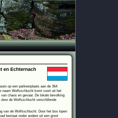
t en Echternach
auto op een parkeerplaats aan de 364
e naam Wolfsschlucht komt voort uit het
n van chaos en gevaar. De lokale bevolking
 door de Wolfsschlucht verschillende
ng van de Wolfsschlucht. Door het bos lopen
pad bestaat onder andere uit een groot