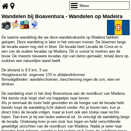
Menu
Wandelen bij Boaventura - Wandelen op Madeira
De laatste wandeling die we deze wandelvakantie op Madeira hebben
gelopen. Deze wandeling is later in het seizoen mooier. De bloemen langs
de levada waren nog niet in bloei. De levada heet Levada de Cima en is
een van de oudere levadas op Madeira. Dit is vooral te merken aan de
bouw. De meeste nieuwere levadas zijn van beton gemaakt, terwijl deze op
stukken een natuurlijke wand heeft.
De afstand is 9.5 km, 3 uur.
Hoogteverschil: ongeveer 170 m afdalen/klimmen
Benodigdheden: wandelschoenen, bescherming tegen de zon, eten en
drinken.
De wandeling start in het dorp Boaventura aan de noordkust van Madeira.
Het eerste stuk loopt steil via trappetjes naar boven.
Als je eenmaal de route hebt gevonden en de hoogte van de levada hebt
bereikt loopt de wandeling licht dalend verder. Als je boven ben, kun je
direct links de levada volgen, maar je kunt ook een stukje naar rechts
lopen. Dan kom je bij een leuke waterval uit. Je vervolgt de wandeling langs
de levada. Onderweg kom je een stuk bos tegen en hebt verschillende
geweldige uitzichten van de noordkust van Madeira. Nadat je weer naar
beneden bent gelopen, wandel je het laatste stuk langs de asfaltweg terug