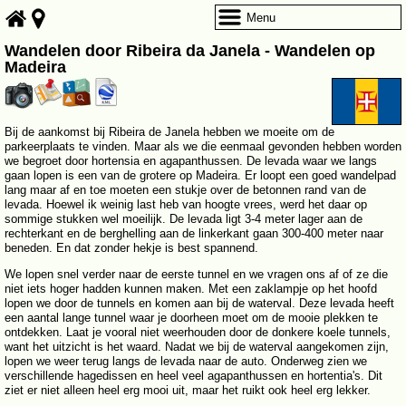
Menu
Wandelen door Ribeira da Janela - Wandelen op
Madeira
Bij de aankomst bij Ribeira de Janela hebben we moeite om de
parkeerplaats te vinden. Maar als we die eenmaal gevonden hebben worden
we begroet door hortensia en agapanthussen. De levada waar we langs
gaan lopen is een van de grotere op Madeira. Er loopt een goed wandelpad
lang maar af en toe moeten een stukje over de betonnen rand van de
levada. Hoewel ik weinig last heb van hoogte vrees, werd het daar op
sommige stukken wel moeilijk. De levada ligt 3-4 meter lager aan de
rechterkant en de berghelling aan de linkerkant gaan 300-400 meter naar
beneden. En dat zonder hekje is best spannend.
We lopen snel verder naar de eerste tunnel en we vragen ons af of ze die
niet iets hoger hadden kunnen maken. Met een zaklampje op het hoofd
lopen we door de tunnels en komen aan bij de waterval. Deze levada heeft
een aantal lange tunnel waar je doorheen moet om de mooie plekken te
ontdekken. Laat je vooral niet weerhouden door de donkere koele tunnels,
want het uitzicht is het waard. Nadat we bij de waterval aangekomen zijn,
lopen we weer terug langs de levada naar de auto. Onderweg zien we
verschillende hagedissen en heel veel agapanthussen en hortentia's. Dit
ziet er niet alleen heel erg mooi uit, maar het ruikt ook heel erg lekker.