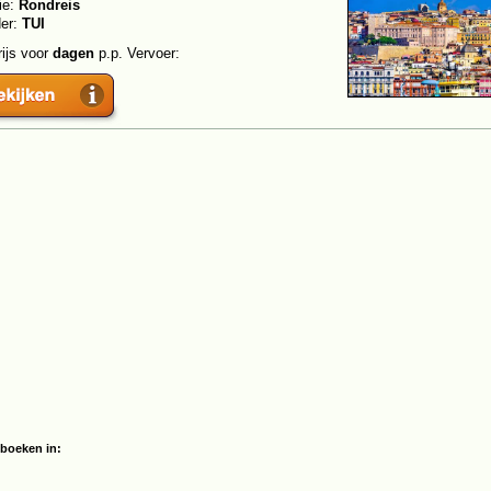
ie:
Rondreis
der:
TUI
rijs voor
dagen
p.p. Vervoer:
boeken in: