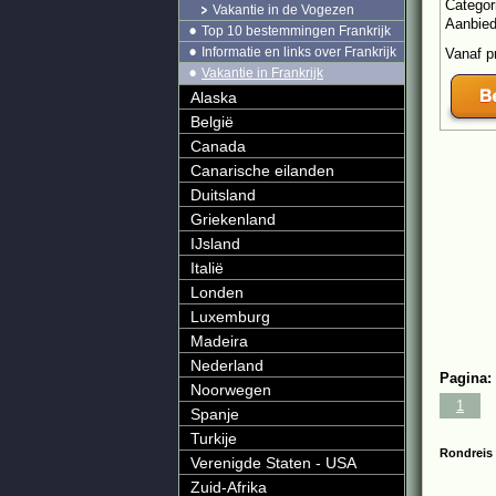
Categor
Vakantie in de Vogezen
Aanbie
Top 10 bestemmingen Frankrijk
Informatie en links over Frankrijk
Vanaf p
Vakantie in Frankrijk
Alaska
België
Canada
Canarische eilanden
Duitsland
Griekenland
IJsland
Italië
Londen
Luxemburg
Madeira
Nederland
Pagina:
Noorwegen
1
Spanje
Turkije
Rondreis 
Verenigde Staten - USA
Zuid-Afrika