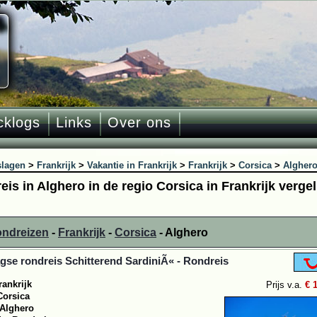
cklogs
Links
Over ons
slagen
>
Frankrijk
>
Vakantie in Frankrijk
>
Frankrijk
>
Corsica
>
Algher
eis in Alghero in de regio Corsica in Frankrijk verge
ondreizen
-
Frankrijk
-
Corsica
- Alghero
gse rondreis Schitterend SardiniÃ« - Rondreis
rankrijk
Prijs v.a.
€ 
Corsica
Alghero