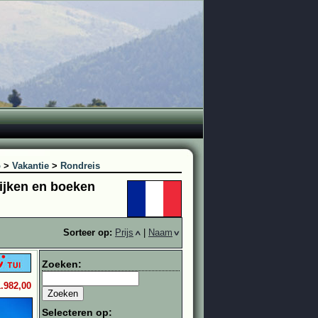
o
>
Vakantie
>
Rondreis
lijken en boeken
Sorteer op:
Prijs
|
Naam
Zoeken:
1.982,00
Selecteren op: