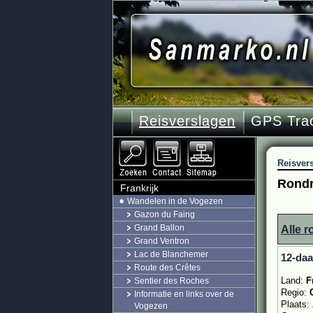
Reisverslagen
GPS Tra
Reisver
Rondr
Frankrijk
Wandelen in de Vogezen
Gazon du Faing
Grand Ballon
Alle r
Grand Ventron
Lac de Blanchemer
12-daa
Route des Crêtes
Land:
F
Sentier des Roches
Regio:
Informatie en links over de
Plaats:
Vogezen