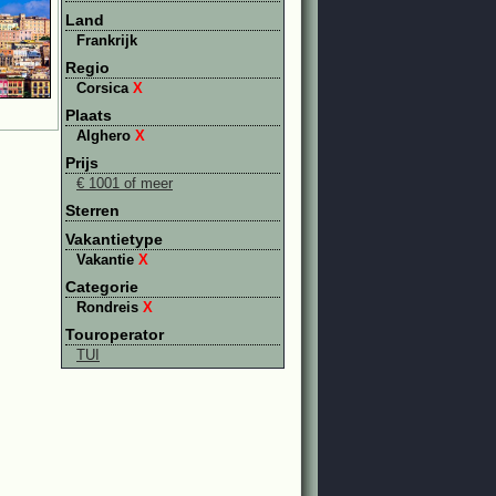
Land
Frankrijk
Regio
Corsica
X
Plaats
Alghero
X
Prijs
€ 1001 of meer
Sterren
Vakantietype
Vakantie
X
Categorie
Rondreis
X
Touroperator
TUI