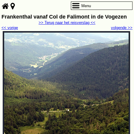
Menu
Frankenthal vanaf Col de Falimont in de Vogezen
>> Terug naar het reisverslag <<
<< vorige
volgende >>