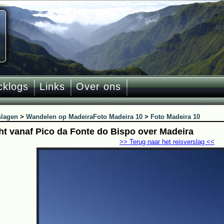
cklogs
Links
Over ons
slagen
>
Wandelen op Madeira
Foto Madeira 10
>
Foto Madeira 10
cht vanaf Pico da Fonte do Bispo over Madeira
>> Terug naar het reisverslag <<