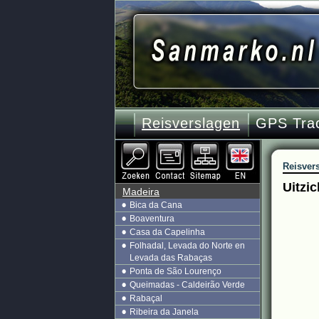
Reisverslagen
GPS Tra
Reisver
Uitzi
Madeira
Bica da Cana
Boaventura
Casa da Capelinha
Folhadal, Levada do Norte en
Levada das Rabaças
Ponta de São Lourenço
Queimadas - Caldeirão Verde
Rabaçal
Ribeira da Janela