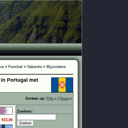
ra
>
Funchal
>
Vakantie
>
Bijzondere
 in Portugal met
Sorteer op:
Prijs
|
Naam
Zoeken:
€ 933,00