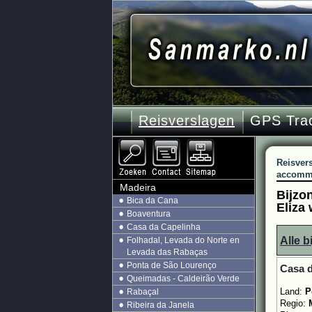
Reisverslagen
GPS Tra
Reisver
accomm
Madeira
Bijzo
Bica da Cana
Eliza
Boaventura
Casa da Capelinha
Alle 
Folhadal, Levada do Norte en
Levada das Rabaças
Ponta de São Lourenço
Casa d
Queimadas - Caldeirão Verde
Land:
P
Rabaçal
Regio:
Ribeira da Janela