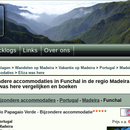
cklogs
Links
Over ons
slagen
>
Wandelen op Madeira
>
Vakantie op Madeira
>
Portugal
>
Madei
odaties
>
Eliza was here
ndere accommodaties in Funchal in de regio Madeira
 was here vergelijken en boeken
bijzondere accommodaties
-
Portugal
-
Madeira
- Funchal
o Papagaio Verde - Bijzondere accommodatie
ortugal
Prijs v.a.
Madeira