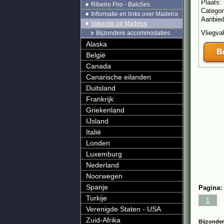
Plaats:
Ribeiro Frio - Balcões
Categor
Informatie en links over Madeira
Aanbie
Vakantie op Madeira
Vliegvak
Bijzondere accommodaties
Alaska
België
Canada
Canarische eilanden
Duitsland
Frankrijk
Griekenland
IJsland
Italië
Londen
Luxemburg
Nederland
Noorwegen
Spanje
Pagina:
Turkije
1
Verenigde Staten - USA
Zuid-Afrika
Bijzonde