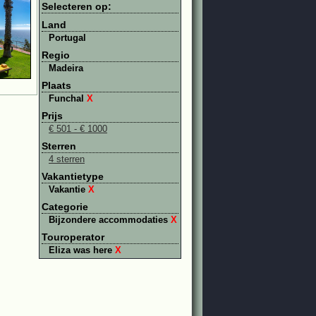
Selecteren op:
Land
Portugal
Regio
Madeira
Plaats
Funchal
X
Prijs
€ 501 - € 1000
Sterren
4 sterren
Vakantietype
Vakantie
X
Categorie
Bijzondere accommodaties
X
Touroperator
Eliza was here
X