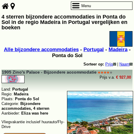
Menu
4 sterren bijzondere accommodaties in Ponta do
Sol in de regio Madeira in Portugal vergelijken en
boeken
Alle bijzondere accommodaties
-
Portugal
-
Madeira
-
Ponta do Sol
Sorteer op:
Prijs
|
Naam
1905 Zino's Palace - Bijzondere accommodatie
Prijs v.a.
€ 927,00
Land:
Portugal
Regio:
Madeira
Plaats:
Ponta do Sol
Categorie:
Bijzondere
accommodaties, 4 sterren
Aanbieder:
Eliza was here
Vliegvakantie inclusief huurauto/Fly-
Drive