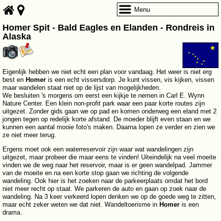
Menu
Homer Spit - Bald Eagles en Elanden - Rondreis in
Alaska
Eigenlijk hebben we niet echt een plan voor vandaag. Het weer is niet erg
best en
Homer
is een echt vissersdorp. Je kunt vissen, vis kijken, vissen
maar wandelen staat niet op de lijst van mogelijkheden.
We besluiten 's morgens om eerst een kijkje te nemen in Carl E. Wynn
Nature Center. Een klein non-profit park waar een paar korte routes zijn
uitgezet. Zonder gids gaan we op pad en komen onderweg een eland met 2
jongen tegen op redelijk korte afstand. De moeder blijft even staan en we
kunnen een aantal mooie foto's maken. Daarna lopen ze verder en zien we
ze niet meer terug.
Ergens moet ook een waterreservoir zijn waar wat wandelingen zijn
uitgezet, maar probeer die maar eens te vinden! Uiteindelijk na veel moeite
vinden we de weg naar het reservoir, maar is er geen wandelpad. Jammer
van de moeite en na een korte stop gaan we richting de volgende
wandeling. Ook hier is het zoeken naar de parkeerplaats omdat het bord
niet meer recht op staat. We parkeren de auto en gaan op zoek naar de
wandeling. Na 3 keer verkeerd lopen denken we op de goede weg te zitten,
maar echt zeker weten we dat niet. Wandeltoerisme in
Homer
is een
drama.