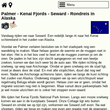
Menu
Palmer - Kenai Fjords - Seward - Rondreis in
Alaska
Vandaag rijden we naar Seward. Een redelijk lange rit naar het Kenai
schiereiland in het zuiden van Alaska.
Voordat we Palmer verlaten besluiten we in het stadspark nog een
wandeling te maken. Maar helaas gooien de warmte en de muggen roet in
het eten. Het is in het bos veel te heet en de muggen zoemen je om de
oren. De paden in het bos zijn slecht aangegeven en met een beetje
zoeken, komen we dan toch weer bij de auto aan. We rijden richting de
snelweg, op weg naar Anchorage. Omdat er geen snelweg om de stad ligt,
moet je dwars door de stad. En met alle stoplichten, duurt dat nog wel
even. Nadat we Anchorage achterons laten, rijden we langs de kust richting
het zuiden van Alaska. Onderweg stoppen we op een uitzichtspunt waar
regelmatig Beluga whale wordt gezien. Helaas zien we er geen, omdat het
migratie seizoen nog niet is begonnen. Maar vanuit deze parkeerplaats heb
je wel mooie uitzichten en is zeker het stoppen even waard.
We rijden het Kenai Fjords National Park binnen. Langs een mooie snelweg
komen we aan in de kustplaats Seward. Onze Cottage ligt iets buiten
Seward en omdat we op tijd zijn, verkennen we Seward zelf even. Na wat
shoppen, rijden we terug en maken nog even een praatje met de eigenaren