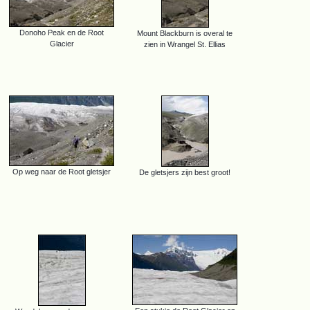
Donoho Peak en de Root
Mount Blackburn is overal te
Glacier
zien in Wrangel St. Ellias
Op weg naar de Root gletsjer
De gletsjers zijn best groot!