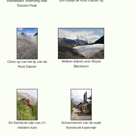
Een stukje de Root Glacier op
Wandelaars onderweg naar
Donoho Peak
Wolken drijven over Mount
Close up van het ijs van de
Blackburn
Root Glacier
De Kennicott mijn van z'n
Schoorstenen van de oude
mindere kant
Kennecott kopermijn