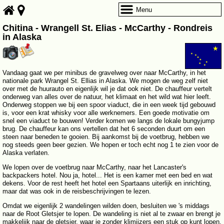
Menu
Chitina - Wrangell St. Elias - McCarthy - Rondreis
in Alaska
Vandaag gaat we per minibus de gravelweg over naar McCarthy, in het
nationale park Wrangel St. Ellias in Alaska. We mogen de weg zelf niet
over met de huurauto en eigenlijk wil je dat ook niet. De chauffeur vertelt
onderweg van alles over de natuur, het klimaat en het wild wat hier leeft.
Onderweg stoppen we bij een spoor viaduct, die in een week tijd gebouwd
is, voor een krat whisky voor alle werknemers. Een goede motivatie om
snel een viaduct te bouwen! Verder komen we langs de lokale bungyjump
brug. De chauffeur kan ons vertellen dat het 6 seconden duurt om een
steen naar beneden te gooien. Bij aankomst bij de voetbrug, hebben we
nog steeds geen beer gezien. We hopen er toch echt nog 1 te zien voor de
Alaska verlaten.
We lopen over de voetbrug naar McCarthy, naar het Lancaster's
backpackers hotel. Nou ja, hotel... Het is een kamer met een bed en wat
dekens. Voor de rest heeft het hotel een Spartaans uiterlijk en inrichting,
maar dat was ook in de reisbeschrijvingen te lezen.
Omdat we eigenlijk 2 wandelingen wilden doen, besluiten we 's middags
naar de Root Gletsjer te lopen. De wandeling is niet al te zwaar en brengt je
makkelijk naar de gletsjer, waar je zonder klimijzers een stuk op kunt lopen.