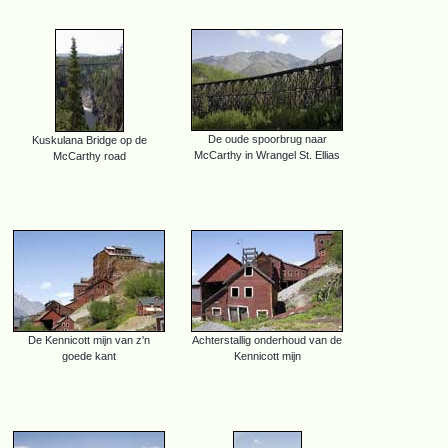
De oude spoorbrug naar
Kuskulana Bridge op de
McCarthy in Wrangel St. Ellias
McCarthy road
De Kennicott mijn van z'n
Achterstallig onderhoud van de
goede kant
Kennicott mijn