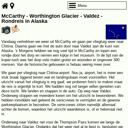
Menu
McCarthy - Worthington Glacier - Valdez -
Rondreis in Alaska
Vandaag vertrekken we weer uit McCarthy en gaan per vliegtuig weer naar
Chitina. Daarna gaan we met de auto door naar Valdez aan de kust van
Alaska. 's Morgens hebben we nog veel tijd in McCarthy en lopen een
rondje door het dorp en nemen een kijkje in het museum. In de tijd van de
koper-rush was het dorp vele malen groter en woonden er ongeveer 300
mensen. Van de historische gebouwen is helaas weinig meer over.
We gaan per vliegtuig naar Chitina-airport. Nou ja, airport, het is meer een
stuk braak liggend terrein wat en landingsbaan moet voorstellen. Het
uitzicht vanuit het vliegtuig is erg gaaf, we proberen foto's te maken maar
de reis is eigenlijk te kort. We hadden nog vel langer willen genieten van
deze tocht. We landen en stappen in de auto. Op weg naar Valdez.
Onderweg stoppen we meerdere keren om het uitzicht te bewonderen. We
hebben inmiddels wel geleerd de senicviews te vermijden en de gewone
parkeerplaatsen te bezoeken. De senicviews zitten namelijk allemaal
achter de bomen, waardoor het uitzicht waardeloos is, of er helemaal niet
is.
Onderweg naar Valdez net voor de Thompson Pass komen we langs de
Worthington Glacier. Ondanks dat het weer niet al te best is, besluiten we