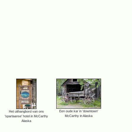
Een oude kar in 'downtown'
Het uithangbord van ons
McCarthy in Alaska
'spartaanse' hotel in McCarthy
Alaska