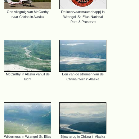
Ons vliegtuig van McCarthy
De luchtvaartmaatschappij in
naar Chitina in Alaska
Wrangell-St. Elias National
Park & Preserve
McCarthy in Alaska vanuit de
Een van de stromen van de
lucht
Chitina rivier in Alaska
Wilderness in Wrangell St. Elias
Bijna terug in Chitina in Alaska