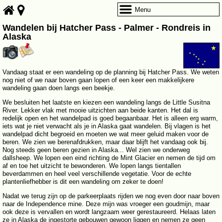
Menu
Wandelen bij Hatcher Pass - Palmer - Rondreis in
Alaska
Vandaag staat er een wandeling op de planning bij Hatcher Pass. We weten
nog niet of we naar boven gaan lopen of een keer een makkelijkere
wandeling gaan doen langs een beekje.
We besluiten het laatste en kiezen een wandeling langs de Little Susitna
River. Lekker vlak met mooie uitzichten aan beide kanten. Het dal is
redelijk open en het wandelpad is goed begaanbaar. Het is alleen erg warm,
iets wat je niet verwacht als je in Alaska gaat wandelen. Bij vlagen is het
wandelpad dicht begroeid en moeten we wat meer geluid maken voor de
beren. We zien we berenafdrukken, maar daar blijft het vandaag ook bij.
Nog steeds geen beren gezien in Alaska... Wel zien we onderweg
dallsheep. We lopen een eind richting de Mint Glacier en nemen de tijd om
af en toe het uitzicht te bewonderen. We lopen langs tientallen
beverdammen en heel veel verschillende vegetatie. Voor de echte
plantenliefhebber is dit een wandeling om zeker te doen!
Nadat we terug zijn op de parkeerplaats rijden we nog even door naar boven
naar de Independence mine. Deze mijn was vroeger een goudmijn, maar
ook deze is vervallen en wordt langzaam weer gerestaureerd. Helaas laten
ze in Alaska de ingestorte gebouwen gewoon liggen en nemen ze geen