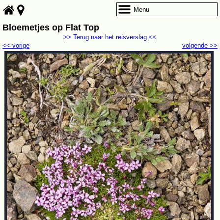
Menu
Bloemetjes op Flat Top
>> Terug naar het reisverslag <<
<< vorige
volgende >>