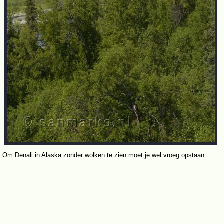
Om Denali in Alaska zonder wolken te zien moet je wel vroeg opstaan