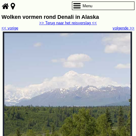
Menu
Wolken vormen rond Denali in Alaska
>> Terug naar het reisverslag <<
<< vorige
volgende >>