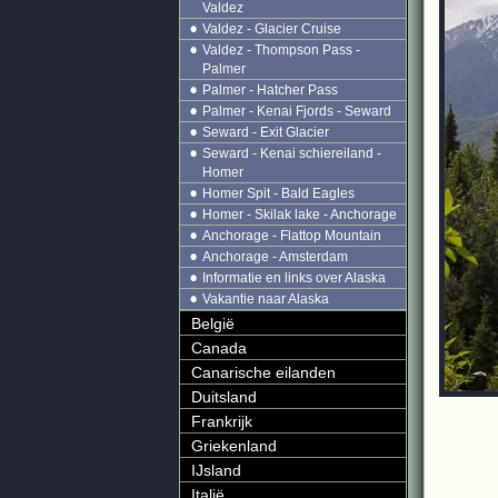
Valdez
Valdez - Glacier Cruise
Valdez - Thompson Pass -
Palmer
Palmer - Hatcher Pass
Palmer - Kenai Fjords - Seward
Seward - Exit Glacier
Seward - Kenai schiereiland -
Homer
Homer Spit - Bald Eagles
Homer - Skilak lake - Anchorage
Anchorage - Flattop Mountain
Anchorage - Amsterdam
Informatie en links over Alaska
Vakantie naar Alaska
België
Canada
Canarische eilanden
Duitsland
Frankrijk
Griekenland
IJsland
Italië