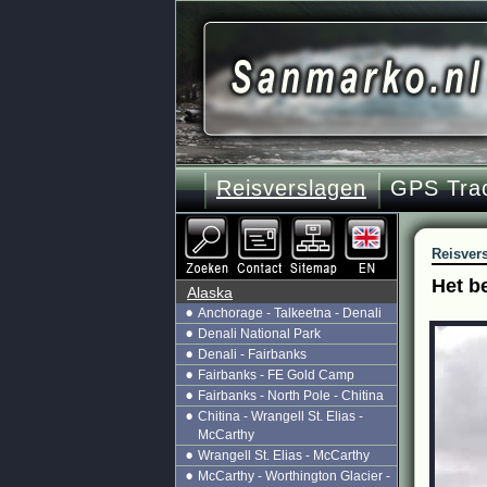
Reisverslagen
GPS Tra
Reisver
Het b
Alaska
Anchorage - Talkeetna - Denali
Denali National Park
Denali - Fairbanks
Fairbanks - FE Gold Camp
Fairbanks - North Pole - Chitina
Chitina - Wrangell St. Elias -
McCarthy
Wrangell St. Elias - McCarthy
McCarthy - Worthington Glacier -