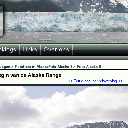
cklogs
Links
Over ons
slagen
>
Rondreis in Alaska
Foto Alaska 8
>
Foto Alaska 8
egin van de Alaska Range
>> Terug naar het reisverslag <<