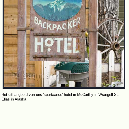
Het uithangbord van ons 'spartaanse' hotel in McCarthy in Wrangell-St.
Elias in Alaska