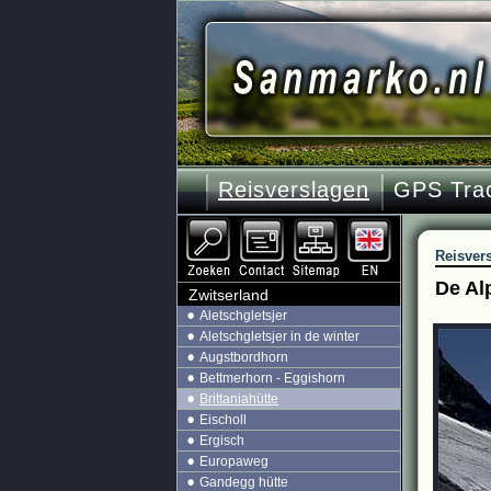
Reisverslagen
GPS Tra
Reisver
De Al
Zwitserland
Aletschgletsjer
Aletschgletsjer in de winter
Augstbordhorn
Bettmerhorn - Eggishorn
Brittaniahütte
Eischoll
Ergisch
Europaweg
Gandegg hütte