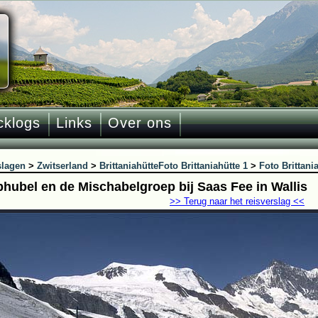
cklogs
Links
Over ons
slagen
>
Zwitserland
>
Brittaniahütte
Foto Brittaniahütte 1
>
Foto Brittani
phubel en de Mischabelgroep bij Saas Fee in Wallis
>> Terug naar het reisverslag <<