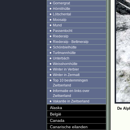
Gornergrat
Hörnlihütte
Lötschental
Moosalp
Mund
Passentocht
Riederalp
Riederalp - Bettmeralp
Schönbielhütte
Turtmannhütte
Unterbäch
Weisshornhütte
Winter in Verbier
Winter in Zermatt
Top 10 bestemmingen
Zwitserland
Informatie en links over
Zwitserland
Vakantie in Zwitserland
Alaska
De Alp
België
Canada
Canarische eilanden