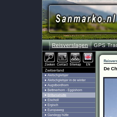
Reisverslagen
GPS Tra
Reisver
De Che
Zwitserland
Aletschgletsjer
Aletschgletsjer in de winter
Augstbordhorn
Bettmerhorn - Eggishorn
Brittaniahütte
Eischoll
Ergisch
Europaweg
Gandegg hütte