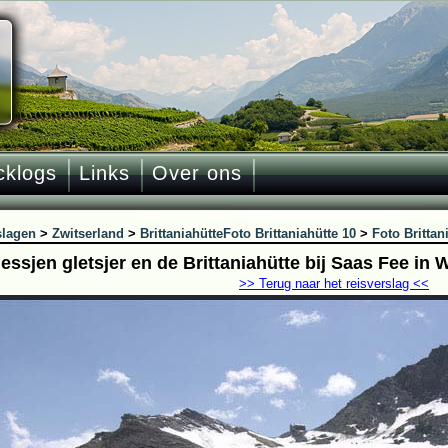
cklogs
Links
Over ons
slagen
>
Zwitserland
>
Brittaniahütte
Foto Brittaniahütte 10
>
Foto Brittan
ssjen gletsjer en de Brittaniahütte bij Saas Fee in W
>> Terug naar het reisverslag <<