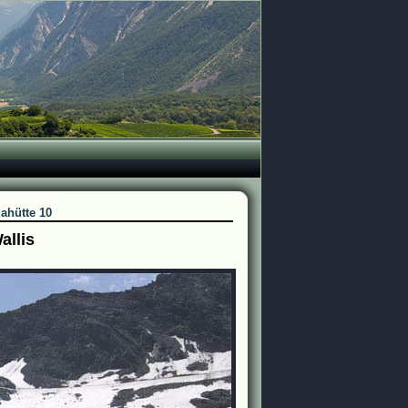
iahütte 10
allis