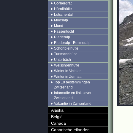
Gornergrat
Hörnlihütte
Lötschental
Moosalp
Mund
Passentocht
Riederalp
Riederalp - Bettmeralp
Schönbielhütte
Turtmannhütte
Unterbäch
Weisshornhütte
Winter in Verbier
Winter in Zermatt
Top 10 bestemmingen
Zwitserland
Informatie en links over
Zwitserland
Vakantie in Zwitserland
Alaska
België
Canada
Canarische eilanden