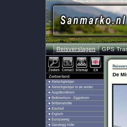
Reisverslagen
GPS Tra
Reisver
De Mi
Zwitserland
Aletschgletsjer
Aletschgletsjer in de winter
Augstbordhorn
Bettmerhorn - Eggishorn
Brittaniahütte
Eischoll
Ergisch
Europaweg
Gandegg hütte