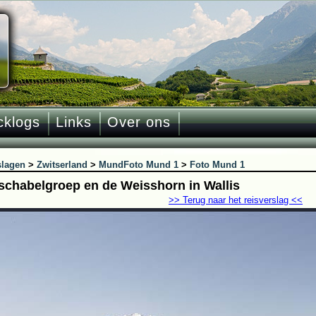
cklogs
Links
Over ons
slagen
>
Zwitserland
>
Mund
Foto Mund 1
>
Foto Mund 1
schabelgroep en de Weisshorn in Wallis
>> Terug naar het reisverslag <<