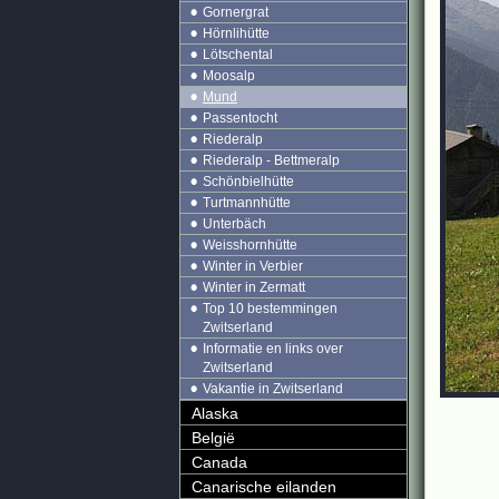
Gornergrat
Hörnlihütte
Lötschental
Moosalp
Mund
Passentocht
Riederalp
Riederalp - Bettmeralp
Schönbielhütte
Turtmannhütte
Unterbäch
Weisshornhütte
Winter in Verbier
Winter in Zermatt
Top 10 bestemmingen
Zwitserland
Informatie en links over
Zwitserland
Vakantie in Zwitserland
Alaska
België
Canada
Canarische eilanden