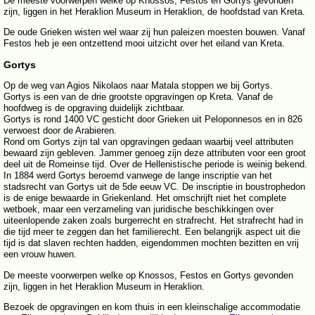
De meeste voorwerpen welke op Knossos, Festos en Gortys gevonden
zijn, liggen in het Heraklion Museum in Heraklion, de hoofdstad van Kreta.
De oude Grieken wisten wel waar zij hun paleizen moesten bouwen. Vanaf
Festos heb je een ontzettend mooi uitzicht over het eiland van Kreta.
Gortys
Op de weg van Agios Nikolaos naar Matala stoppen we bij Gortys.
Gortys is een van de drie grootste opgravingen op Kreta. Vanaf de
hoofdweg is de opgraving duidelijk zichtbaar.
Gortys is rond 1400 VC gesticht door Grieken uit Peloponnesos en in 826
verwoest door de Arabieren.
Rond om Gortys zijn tal van opgravingen gedaan waarbij veel attributen
bewaard zijn gebleven. Jammer genoeg zijn deze attributen voor een groot
deel uit de Romeinse tijd. Over de Hellenistische periode is weinig bekend.
In 1884 werd Gortys beroemd vanwege de lange inscriptie van het
stadsrecht van Gortys uit de 5de eeuw VC. De inscriptie in boustrophedon
is de enige bewaarde in Griekenland. Het omschrijft niet het complete
wetboek, maar een verzameling van juridische beschikkingen over
uiteenlopende zaken zoals burgerrecht en strafrecht. Het strafrecht had in
die tijd meer te zeggen dan het familierecht. Een belangrijk aspect uit die
tijd is dat slaven rechten hadden, eigendommen mochten bezitten en vrij
een vrouw huwen.
De meeste voorwerpen welke op Knossos, Festos en Gortys gevonden
zijn, liggen in het Heraklion Museum in Heraklion.
Bezoek de opgravingen en kom thuis in een kleinschalige accommodatie