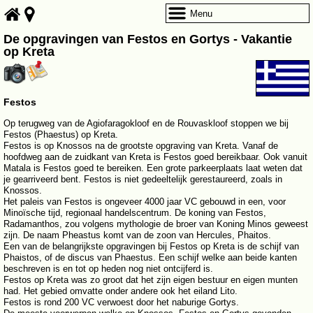
Menu
De opgravingen van Festos en Gortys - Vakantie
op Kreta
Festos
Op terugweg van de Agiofaragokloof en de Rouvaskloof stoppen we bij
Festos (Phaestus) op Kreta.
Festos is op Knossos na de grootste opgraving van Kreta. Vanaf de
hoofdweg aan de zuidkant van Kreta is Festos goed bereikbaar. Ook vanuit
Matala is Festos goed te bereiken. Een grote parkeerplaats laat weten dat
je gearriveerd bent. Festos is niet gedeeltelijk gerestaureerd, zoals in
Knossos.
Het paleis van Festos is ongeveer 4000 jaar VC gebouwd in een, voor
Minoïsche tijd, regionaal handelscentrum. De koning van Festos,
Radamanthos, zou volgens mythologie de broer van Koning Minos geweest
zijn. De naam Pheastus komt van de zoon van Hercules, Phaitos.
Een van de belangrijkste opgravingen bij Festos op Kreta is de schijf van
Phaistos, of de discus van Phaestus. Een schijf welke aan beide kanten
beschreven is en tot op heden nog niet ontcijferd is.
Festos op Kreta was zo groot dat het zijn eigen bestuur en eigen munten
had. Het gebied omvatte onder andere ook het eiland Lito.
Festos is rond 200 VC verwoest door het naburige Gortys.