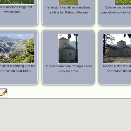
n al bloemen langs het
Het uitzicht vanaf het wandelpad
Bloemen in de wei
wandelpad
richting het Katharo Plateau
wandelpad op het Kat
sa kloof onderweg van het
De drie zuilen van 
De achterkant van Panagia i Kera
ro Plateau naar Kritsa
Kera vanaf de ac
kerk op Kreta