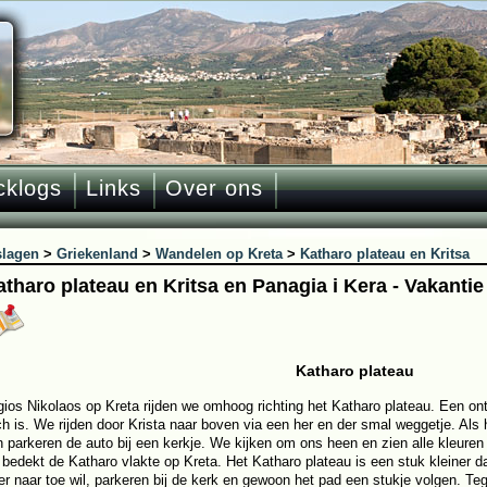
cklogs
Links
Over ons
slagen
>
Griekenland
>
Wandelen op Kreta
>
Katharo plateau en Kritsa
atharo plateau en Kritsa en Panagia i Kera - Vakantie
Katharo plateau
gios Nikolaos op Kreta rijden we omhoog richting het Katharo plateau. Een ont
sch is. We rijden door Krista naar boven via een her en der smal weggetje. Als 
n parkeren de auto bij een kerkje. We kijken om ons heen en zien alle kleuren
bedekt de Katharo vlakte op Kreta. Het Katharo plateau is een stuk kleiner d
 er naar toe wil, parkeren bij de kerk en gewoon het pad een stukje volgen. Te