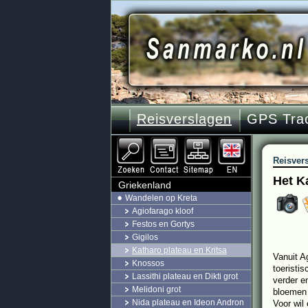
Reisverslagen
GPS Tra
Reisver
Het K
Griekenland
Wandelen op Kreta
Agiofarago kloof
Festos en Gortys
Gigilos
Katharo plateau en Kritsa
Vanuit A
Knossos
toeristi
Lassithi plateau en Dikti grot
verder e
Melidoni grot
bloemen 
Nida plateau en Ideon Andron
Voor wil