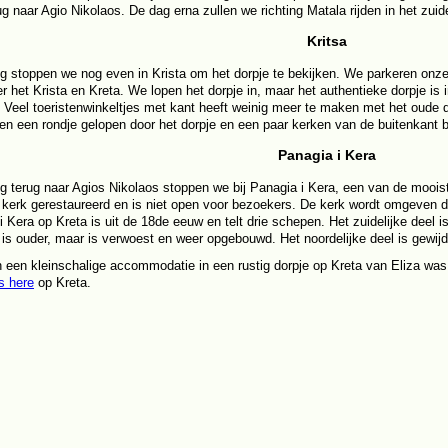
ug naar Agio Nikolaos. De dag erna zullen we richting Matala rijden in het zui
Kritsa
 stoppen we nog even in Krista om het dorpje te bekijken. We parkeren onze 
er het Krista en Kreta. We lopen het dorpje in, maar het authentieke dorpje is 
e. Veel toeristenwinkeltjes met kant heeft weinig meer te maken met het oude d
en een rondje gelopen door het dorpje en een paar kerken van de buitenkant 
Panagia i Kera
 terug naar Agios Nikolaos stoppen we bij Panagia i Kera, een van de moois
 kerk gerestaureerd en is niet open voor bezoekers. De kerk wordt omgeven 
i Kera op Kreta is uit de 18de eeuw en telt drie schepen. Het zuidelijke deel 
 is ouder, maar is verwoest en weer opgebouwd. Het noordelijke deel is gewijd
 in een kleinschalige accommodatie in een rustig dorpje op Kreta van Eliza w
s here
op Kreta.