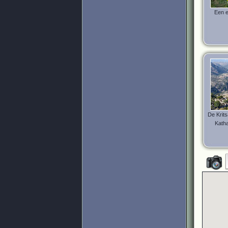
Een e
De Krit
Katha