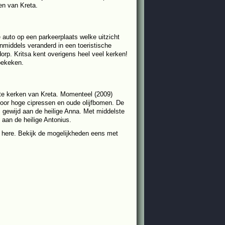
den van Kreta.
auto op een parkeerplaats welke uitzicht
inmiddels veranderd in een toeristische
orp. Kritsa kent overigens heel veel kerken!
bekeken.
te kerken van Kreta. Momenteel (2009)
door hoge cipressen en oude olijfbomen. De
is gewijd aan de heilige Anna. Met middelste
 aan de heilige Antonius.
as here. Bekijk de mogelijkheden eens met