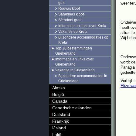
grot
weer ter
Rouvas kloof
Sarakinas kloof
Sfendoni grot
Onderweg
Informatie en links over Kreta
heeft ov
Vakantie op Kreta
attracti
Bijzondere accommodaties op
Wij hebb
Kreta
Top 10 bestemmingen
Griekenland
Onderweg
Informatie en links over
wordt de
Griekenland
Panagia 
Vakantie in Griekenland
gedeelte
Bijzondere accommodaties in
Verblijf
Griekenland
Eliza wa
Alaska
België
Canada
Canarische eilanden
Duitsland
Frankrijk
IJsland
Italië