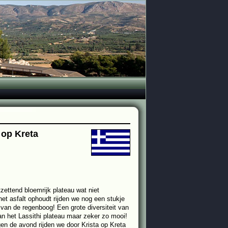
 op Kreta
zettend bloemrijk plateau wat niet
het asfalt ophoudt rijden we nog een stukje
 van de regenboog! Een grote diversiteit van
an het Lassithi plateau maar zeker zo mooi!
gen de avond rijden we door Krista op Kreta