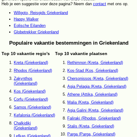
Heb je een suggestie voor deze pagina? Neem dan
contact
met ons op.
Willgoto, Reisgids Griekenland
Happy Walker
Eolische Eilanden
Globetrekker Griekenland
Populaire vakantie bestemmingen in Griekenland
Top 10 vakantie regio's
Top 10 vakantie plaatsen
Kreta (Griekenland)
Rethimnon (Kreta, Griekenland)
Rhodos (Griekenland)
Kos-Stad (Kos, Griekenland)
Zakynthos
Chersonissos (Kreta, Griekenland)
(Griekenland)
Agia Pelagia (Kreta, Griekenland)
Kos (Griekenland)
Athene (Attika, Griekenland)
Corfu (Griekenland)
Malia (Kreta, Griekenland)
Samos (Griekenland)
Agia Galini (Kreta, Griekenland)
Kefalonia (Griekenland)
Faliraki (Rhodos, Griekenland)
Chalkidiki
Stalis (Kreta, Griekenland)
(Griekenland)
Parga (Parga, Griekenland)
Lefkas (Griekenland)