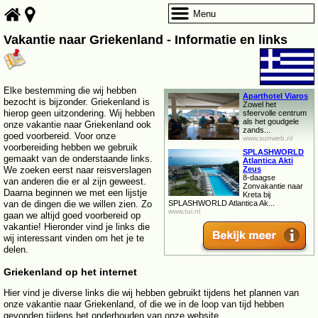
Menu
Vakantie naar Griekenland - Informatie en links
Elke bestemming die wij hebben
Aparthotel Viaros
bezocht is bijzonder. Griekenland is
Zowel het
hierop geen uitzondering. Wij hebben
sfeervolle centrum
als het goudgele
onze vakantie naar Griekenland ook
zands...
goed voorbereid. Voor onze
www.sunweb.nl
voorbereiding hebben we gebruik
SPLASHWORLD
gemaakt van de onderstaande links.
Atlantica Akti
We zoeken eerst naar reisverslagen
Zeus
8-daagse
van anderen die er al zijn geweest.
Zonvakantie naar
Daarna beginnen we met een lijstje
Kreta bij
van de dingen die we willen zien. Zo
SPLASHWORLD Atlantica Ak...
www.tui.nl
gaan we altijd goed voorbereid op
vakantie! Hieronder vind je links die
wij interessant vinden om het je te
delen.
Griekenland op het internet
Hier vind je diverse links die wij hebben gebruikt tijdens het plannen van
onze vakantie naar Griekenland, of die we in de loop van tijd hebben
gevonden tijdens het onderhouden van onze website.