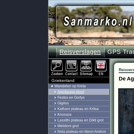
Reisverslagen
GPS Tra
Reisver
De Ag
Griekenland
Wandelen op Kreta
Agiofarago kloof
Festos en Gortys
Gigilos
Katharo plateau en Kritsa
Knossos
Lassithi plateau en Dikti grot
Melidoni grot
Nida plateau en Ideon Andron