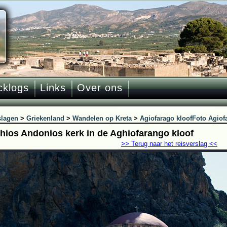
cklogs
Links
Over ons
slagen
>
Griekenland
>
Wandelen op Kreta
>
Agiofarago kloof
Foto Agiof
hios Andonios kerk in de Aghiofarango kloof
>> Terug naar het reisverslag <<