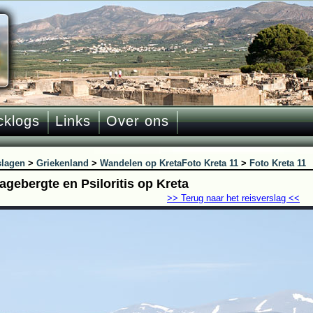
cklogs
Links
Over ons
slagen
>
Griekenland
>
Wandelen op Kreta
Foto Kreta 11
>
Foto Kreta 11
agebergte en Psiloritis op Kreta
>> Terug naar het reisverslag <<