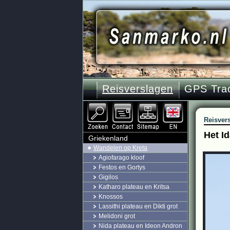
Reisverslagen
GPS Tra
Reisver
Het Id
Griekenland
Wandelen op Kreta
Agiofarago kloof
Festos en Gortys
Gigilos
Katharo plateau en Kritsa
Knossos
Lassithi plateau en Dikti grot
Melidoni grot
Nida plateau en Ideon Andron