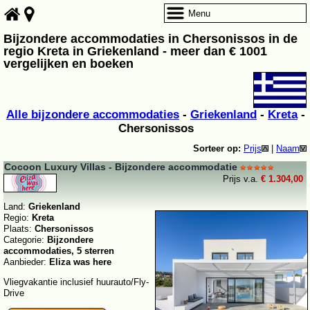
Menu
Bijzondere accommodaties in Chersonissos in de
regio Kreta in Griekenland - meer dan € 1001
vergelijken en boeken
Alle bijzondere accommodaties
-
Griekenland
-
Kreta
-
Chersonissos
Sorteer op:
Prijs
|
Naam
Cocoon Luxury Villas - Bijzondere accommodatie
Prijs v.a.
€ 1.304,00
Land:
Griekenland
Regio:
Kreta
Plaats:
Chersonissos
Categorie:
Bijzondere
accommodaties, 5 sterren
Aanbieder:
Eliza was here
Vliegvakantie inclusief huurauto/Fly-
Drive