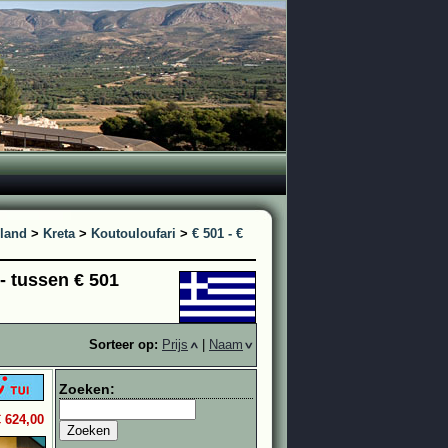
land
>
Kreta
>
Koutouloufari
>
€ 501 - €
 - tussen € 501
Sorteer op:
Prijs
|
Naam
Zoeken:
€ 624,00