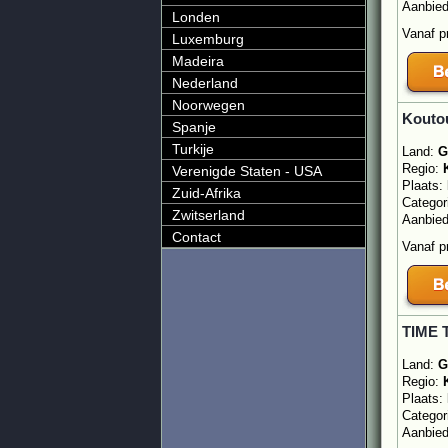
Aanbie
Londen
Vanaf p
Luxemburg
Madeira
Nederland
Noorwegen
Koutou
Spanje
Turkije
Land:
G
Regio:
Verenigde Staten - USA
Plaats:
Zuid-Afrika
Categor
Zwitserland
Aanbie
Contact
Vanaf p
TIME 
Land:
G
Regio:
Plaats:
Categor
Aanbie