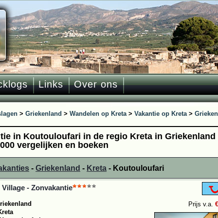
cklogs
Links
Over ons
slagen
>
Griekenland
>
Wandelen op Kreta
>
Vakantie op Kreta
>
Grieken
ie in Koutouloufari in de regio Kreta in Griekenland
1000 vergelijken en boeken
akanties
-
Griekenland
-
Kreta
- Koutouloufari
Village - Zonvakantie
riekenland
Prijs v.a.
Kreta