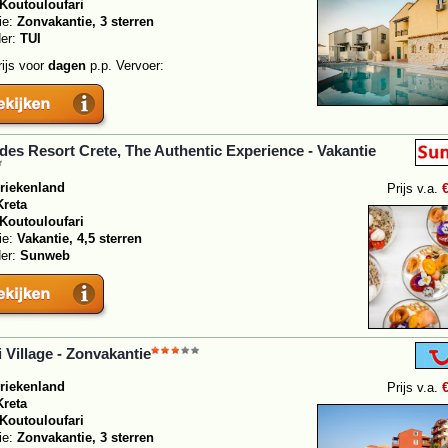
Koutouloufari
ie:
Zonvakantie, 3 sterren
der:
TUI
rijs voor
dagen
p.p. Vervoer:
des Resort Crete, The Authentic Experience - Vakantie
riekenland
Prijs v.a.
Kreta
Koutouloufari
ie:
Vakantie, 4,5 sterren
der:
Sunweb
i Village - Zonvakantie
riekenland
Prijs v.a.
Kreta
Koutouloufari
ie:
Zonvakantie, 3 sterren