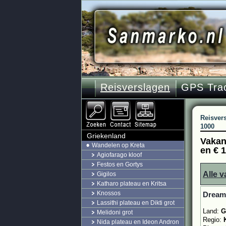
Reisverslagen
GPS Tra
Reisver
1000
Griekenland
Vakant
Wandelen op Kreta
en € 
Agiofarago kloof
Festos en Gortys
Alle v
Gigilos
Katharo plateau en Kritsa
Knossos
Dream 
Lassithi plateau en Dikti grot
Land:
G
Melidoni grot
Regio:
Nida plateau en Ideon Andron