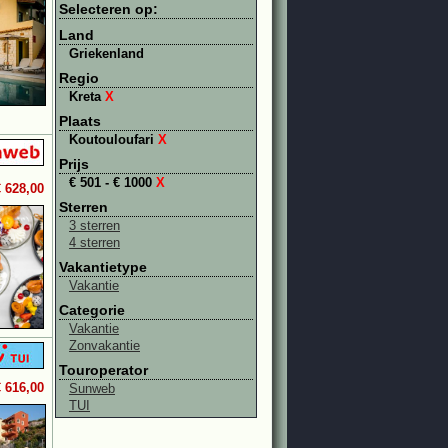
Selecteren op:
Land
Griekenland
Regio
Kreta
X
Plaats
Koutouloufari
X
Prijs
€ 501 - € 1000
X
€ 628,00
Sterren
3 sterren
4 sterren
Vakantietype
Vakantie
Categorie
Vakantie
Zonvakantie
Touroperator
€ 616,00
Sunweb
TUI