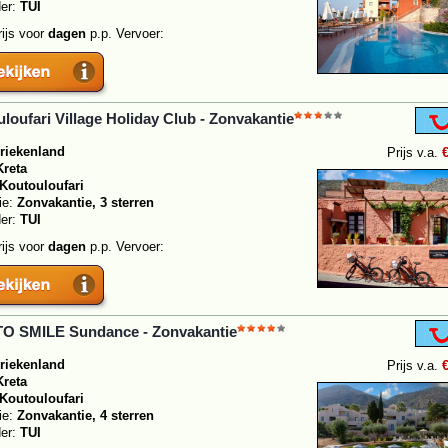
der:
TUI
rijs voor
dagen
p.p. Vervoer:
loufari Village Holiday Club - Zonvakantie
riekenland
Prijs v.a.
Kreta
Koutouloufari
ie:
Zonvakantie, 3 sterren
der:
TUI
rijs voor
dagen
p.p. Vervoer:
TO SMILE Sundance - Zonvakantie
riekenland
Prijs v.a.
Kreta
Koutouloufari
ie:
Zonvakantie, 4 sterren
der:
TUI