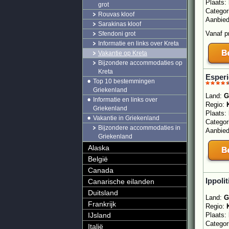
Plaats:
grot
Categor
Rouvas kloof
Aanbie
Sarakinas kloof
Vanaf p
Sfendoni grot
Informatie en links over Kreta
Vakantie op Kreta
Bijzondere accommodaties op
Kreta
Esperi
Top 10 bestemmingen
Griekenland
Land:
G
Informatie en links over
Regio:
Griekenland
Plaats:
Vakantie in Griekenland
Categor
Bijzondere accommodaties in
Aanbie
Griekenland
Alaska
België
Canada
Ippolit
Canarische eilanden
Duitsland
Land:
G
Frankrijk
Regio:
IJsland
Plaats:
Categor
Italië