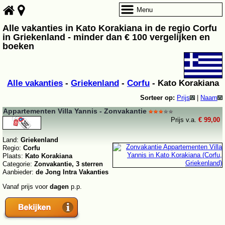
Menu
Alle vakanties in Kato Korakiana in de regio Corfu
in Griekenland - minder dan € 100 vergelijken en
boeken
Alle vakanties
-
Griekenland
-
Corfu
- Kato Korakiana
Sorteer op:
Prijs
|
Naam
Appartementen Villa Yannis - Zonvakantie
Prijs v.a.
€ 99,00
Land:
Griekenland
Regio:
Corfu
Plaats:
Kato Korakiana
Categorie:
Zonvakantie, 3 sterren
Aanbieder:
de Jong Intra Vakanties
Vanaf prijs voor
dagen
p.p.