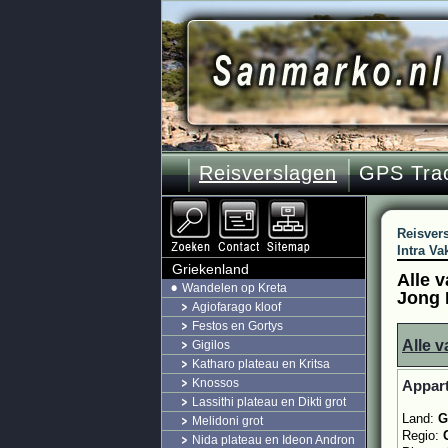
Reisverslagen
GPS Tra
Reisver
Intra Va
Griekenland
Alle 
Wandelen op Kreta
Jong 
Agiofarago kloof
Festos en Gortys
Alle v
Gigilos
Katharo plateau en Kritsa
Knossos
Appart
Lassithi plateau en Dikti grot
Land:
G
Melidoni grot
Regio:
Nida plateau en Ideon Andron