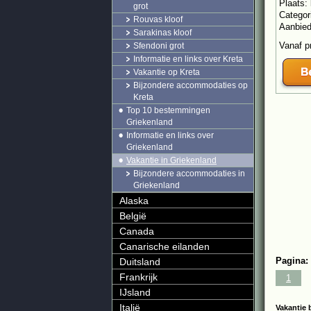
Plaats:
grot
Categor
Rouvas kloof
Aanbie
Sarakinas kloof
Vanaf p
Sfendoni grot
Informatie en links over Kreta
Vakantie op Kreta
Bijzondere accommodaties op
Kreta
Top 10 bestemmingen
Griekenland
Informatie en links over
Griekenland
Vakantie in Griekenland
Bijzondere accommodaties in
Griekenland
Alaska
België
Canada
Canarische eilanden
Pagina:
Duitsland
Frankrijk
1
IJsland
Italië
Vakantie 