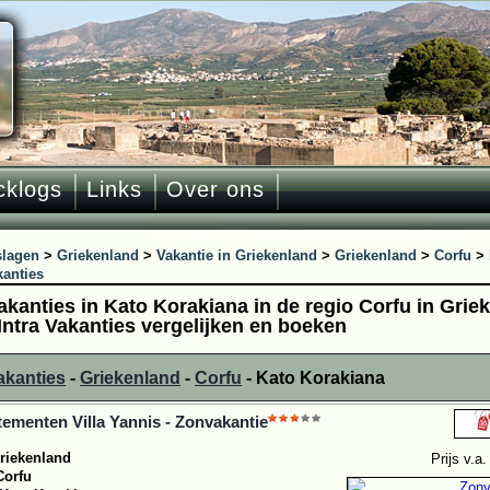
cklogs
Links
Over ons
slagen
>
Griekenland
>
Vakantie in Griekenland
>
Griekenland
>
Corfu
>
kanties
vakanties in Kato Korakiana in de regio Corfu in Gri
Intra Vakanties vergelijken en boeken
akanties
-
Griekenland
-
Corfu
- Kato Korakiana
ementen Villa Yannis - Zonvakantie
riekenland
Prijs v.a
Corfu