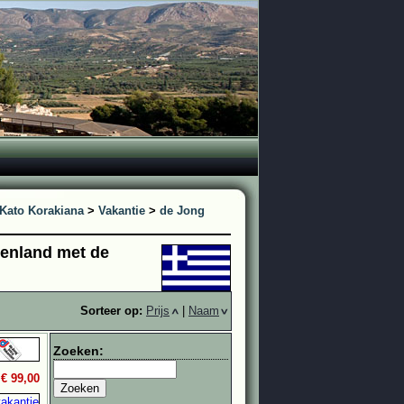
Kato Korakiana
>
Vakantie
>
de Jong
ekenland met de
Sorteer op:
Prijs
|
Naam
Zoeken:
.
€ 99,00